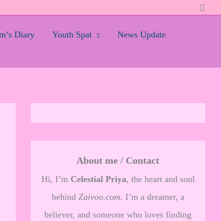
Searc
’s Diary
Youth Spat
News Update
About me / Contact
Hi, I’m
Celestial Priya
, the heart and soul
behind
Zaivoo.com
. I’m a dreamer, a
believer, and someone who loves finding