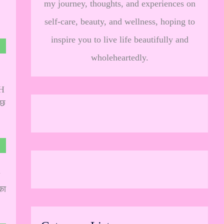
my journey, thoughts, and experiences on
self-care, beauty, and wellness, hoping to
inspire you to live life beautifully and
wholeheartedly.
TH
ुछ
का