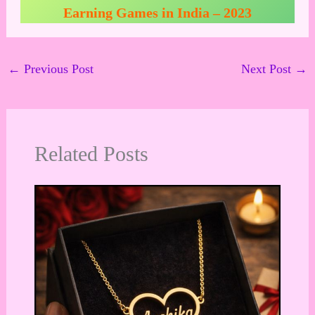
Earning Games in India – 2023
←
Previous Post
Next Post
→
Related Posts