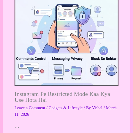
Instagram Pe Restricted Mode Kaa Kya
Use Hota Hai
Leave a Comment
/
Gadgets & Lifestyle
/ By
Vishal
/
March
11, 2026
…