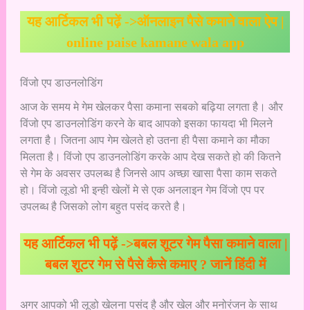
यह आर्टिकल भी पढ़ें ->
ऑनलाइन पैसे कमाने वाला ऐप |
online paise kamane wala app
विंजो एप डाउनलोडिंग
आज के समय मे गेम खेलकर पैसा कमाना सबको बढ़िया लगता है। और
विंजो एप डाउनलोडिंग करने के बाद आपको इसका फायदा भी मिलने
लगता है। जितना आप गेम खेलते हो उतना ही पैसा कमाने का मौका
मिलता है। विंजो एप डाउनलोडिंग करके आप देख सकते हो की कितने
से गेम के अवसर उपलब्ध है जिनसे आप अच्छा खासा पैसा काम सकते
हो। विंजो लूडो भी इन्ही खेलों मे से एक अनलाइन गेम विंजो एप पर
उपलब्ध है जिसको लोग बहुत पसंद करते है।
यह आर्टिकल भी पढ़ें ->
बबल शूटर गेम पैसा कमाने वाला |
बबल शूटर गेम से पैसे कैसे कमाए ? जानें हिंदी में
अगर आपको भी लूडो खेलना पसंद है और खेल और मनोरंजन के साथ