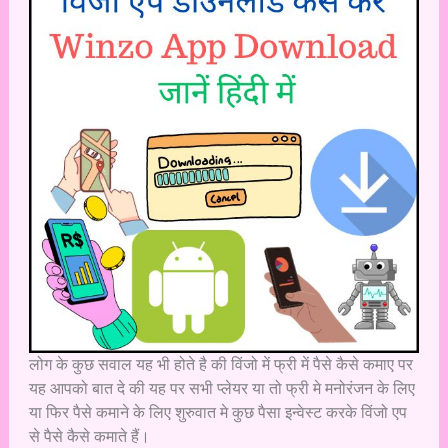
लोग के कुछ सवाल यह भी होते है की विंजो में फ्री में पैसे कैसे कमाए पर
यह आपको बात दे की यह पर सभी प्लेयर या तो फ्री मे मनोरंजन के लिए
या फिर पैसे कमाने के लिए शुरुवात मे कुछ पैसा इन्वेस्ट करके विंजो एप
से पैसे कैसे कमाते हैं।