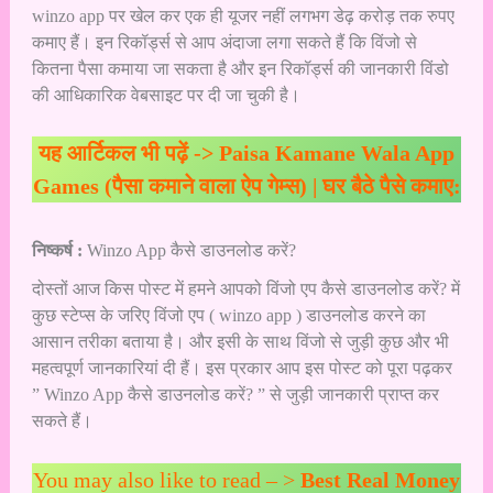
winzo app पर खेल कर एक ही यूजर नहीं लगभग डेढ़ करोड़ तक रुपए
कमाए हैं। इन रिकॉर्ड्स से आप अंदाजा लगा सकते हैं कि विंजो से
कितना पैसा कमाया जा सकता है और इन रिकॉर्ड्स की जानकारी विंडो
की आधिकारिक वेबसाइट पर दी जा चुकी है।
यह आर्टिकल भी पढ़ें ->
Paisa Kamane Wala App
Games (पैसा कमाने वाला ऐप गेम्स) | घर बैठे पैसे कमाए:
निष्कर्ष :
Winzo App कैसे डाउनलोड करें?
दोस्तों आज किस पोस्ट में हमने आपको विंजो एप कैसे डाउनलोड करें? में
कुछ स्टेप्स के जरिए विंजो एप ( winzo app ) डाउनलोड करने का
आसान तरीका बताया है। और इसी के साथ विंजो से जुड़ी कुछ और भी
महत्वपूर्ण जानकारियां दी हैं। इस प्रकार आप इस पोस्ट को पूरा पढ़कर
” Winzo App कैसे डाउनलोड करें? ” से जुड़ी जानकारी प्राप्त कर
सकते हैं।
You may also like to read – >
Best Real Money