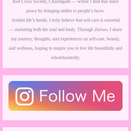
Red Cross Society, Chandigarh — where I find true inner
peace by bringing smiles to people’s faces.
Amidst life’s hustle, I truly believe that self-care is essential
— nurturing both the soul and body. Through
Zaivoo
, I share
my journey, thoughts, and experiences on self-care, beauty,
and wellness, hoping to inspire you to live life beautifully and
wholeheartedly.