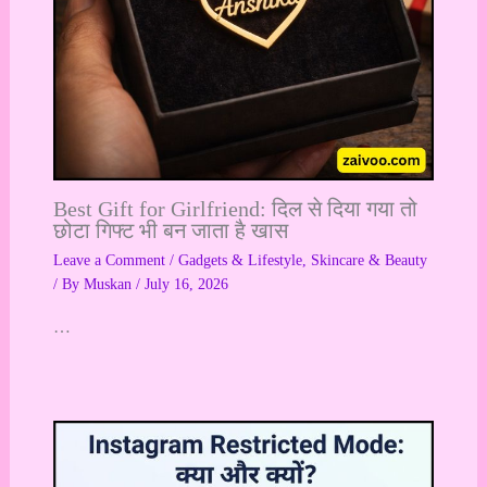
Best Gift for Girlfriend: दिल से दिया गया तो
छोटा गिफ्ट भी बन जाता है खास
Leave a Comment
/
Gadgets & Lifestyle
,
Skincare & Beauty
/ By
Muskan
/
July 16, 2026
…