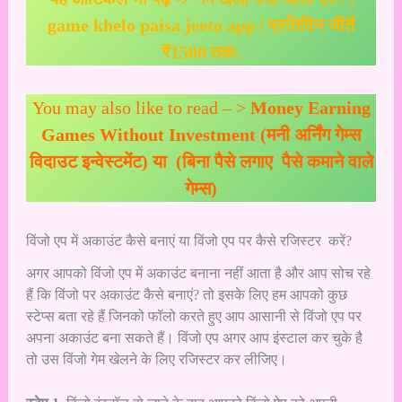
game khelo paisa jeeto app | प्रतिदिन जीतें
₹1500 तक:
You may also like to read – >
Money Earning
Games Without Investment (मनी अर्निंग गेम्स
विदाउट इन्वेस्टमेंट) या (बिना पैसे लगाए पैसे कमाने वाले
गेम्स)
विंजो एप में अकाउंट कैसे बनाएं या विंजो एप पर कैसे रजिस्टर करें?
अगर आपको विंजो एप में अकाउंट बनाना नहीं आता है और आप सोच रहे
हैं कि विंजो पर अकाउंट कैसे बनाएं? तो इसके लिए हम आपको कुछ
स्टेप्स बता रहे हैं जिनको फॉलो करते हुए आप आसानी से विंजो एप पर
अपना अकाउंट बना सकते हैं। विंजो एप अगर आप इंस्टाल कर चुके है
तो उस विंजो गेम खेलने के लिए रजिस्टर कर लीजिए।