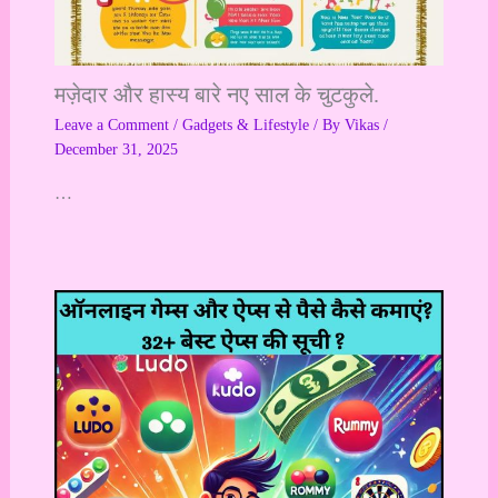
मज़ेदार और हास्य बारे नए साल के चुटकुले.
Leave a Comment
/
Gadgets & Lifestyle
/ By
Vikas
/
December 31, 2025
…