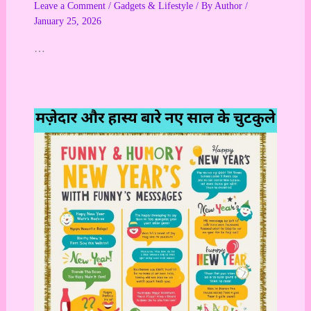
Leave a Comment
/
Gadgets & Lifestyle
/ By
Author
/
January 25, 2026
…