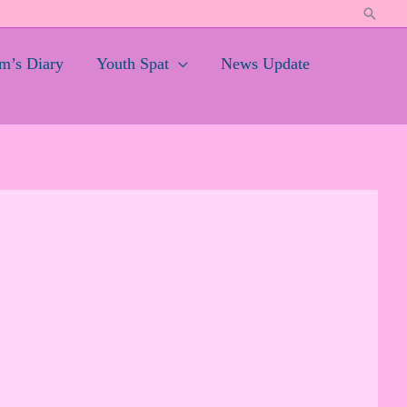
Search
’s Diary
Youth Spat
News Update