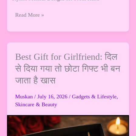
हर
मौके
Read More »
के
लिए
बेस्ट
Mehndi
Designs
Best
Best Gift for Girlfriend: दिल
Gift
से दिया गया तो छोटा गिफ्ट भी बन
for
जाता है खास
Girlfriend:
दिल
से
Muskan
/
July 16, 2026
/
Gadgets & Lifestyle
,
दिया
Skincare & Beauty
गया
तो
छोटा