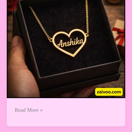
गिफ्ट
भी
बन
जाता
है
खास
Read More »