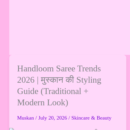
Handloom
Handloom Saree Trends
Saree
2026 | मुस्कान की Styling
Trends
Guide (Traditional +
2026
|
Modern Look)
मुस्कान
की
Muskan
/
July 20, 2026
/
Skincare & Beauty
Styling
Guide