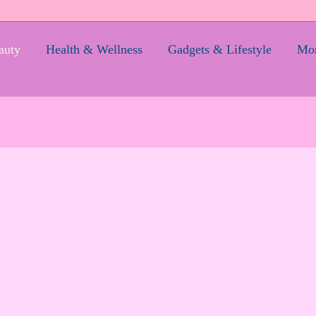
auty
Health & Wellness
Gadgets & Lifestyle
Mom