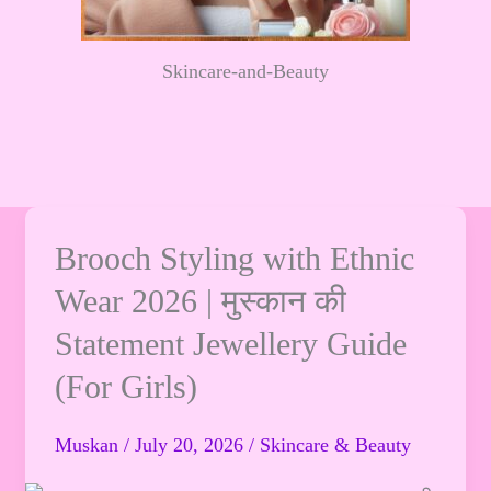
Skincare-and-Beauty
Brooch
Brooch Styling with Ethnic
Styling
Wear 2026 | मुस्कान की
with
Statement Jewellery Guide
Ethnic
Wear
(For Girls)
2026
|
Muskan
/
July 20, 2026
/
Skincare & Beauty
मुस्कान
की