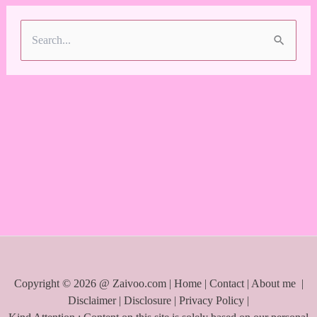
S
e
a
r
c
h
f
o
r
:
Copyright © 2026 @ Zaivoo.com |
Home
|
Contact
|
About me
|
Disclaimer
|
Disclosure
|
Privacy Policy
|