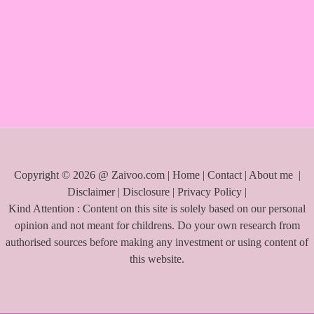
r
c
h
f
o
r
:
Copyright © 2026 @ Zaivoo.com |
Home
|
Contact
|
About me
|
Disclaimer
|
Disclosure
|
Privacy Policy
|
Kind Attention : Content on this site is solely based on our personal
opinion and not meant for childrens. Do your own research from
authorised sources before making any investment or using content of
this website.