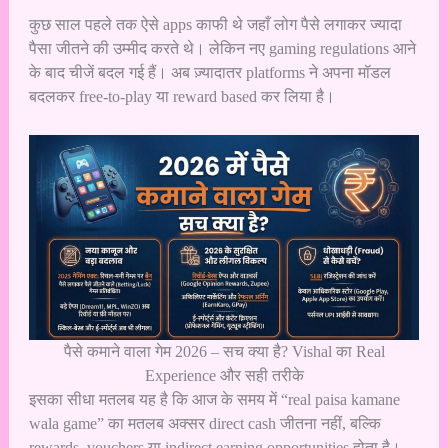
कुछ साल पहले तक ऐसे apps काफी थे जहाँ लोग पैसे लगाकर ज्यादा
पैसा जीतने की उम्मीद करते थे। लेकिन नए
gaming regulations
आने
के बाद चीजें बदल गई हैं। अब ज़्यादातर platforms ने अपना मॉडल
बदलकर free-to-play या reward based कर लिया है।
पैसे कमाने वाला गेम 2026 – सच क्या है? Vishal का Real
Experience और सही तरीके
इसका सीधा मतलब यह है कि आज के समय में “real paisa kamane
wala game” का मतलब अक्सर direct cash जीतना नहीं, बल्कि
rewards, vouchers या indirect earning opportunities होता है।