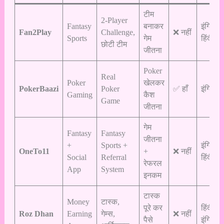
टीम
2-Player
Fantasy
बनाकर
इंग्लिश,
Fan2Play
Challenge,
❌ नहीं
Sports
गेम
हिंदी
छोटी टीम
जीतना
Poker
Real
Poker
खेलकर
PokerBaazi
Poker
✅ हाँ
इंग्लिश
Gaming
कैश
Game
जीतना
गेम
Fantasy
Fantasy
जीतना
+
Sports +
इंग्लिश,
OneTo11
+
❌ नहीं
Social
Referral
हिंदी
रेफरल
App
System
इनकम
टास्क
Money
टास्क,
पूरे कर
हिंदी,
Roz Dhan
Earning
गेम्स,
❌ नहीं
पैसे
इंग्लिश