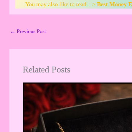
You may also like to read – >
Best Money Earn
←
Previous Post
Related Posts