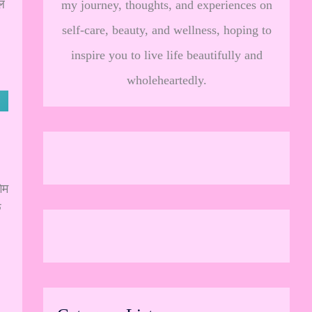
ल
my journey, thoughts, and experiences on
self-care, beauty, and wellness, hoping to
inspire you to live life beautifully and
wholeheartedly.
ेम
े