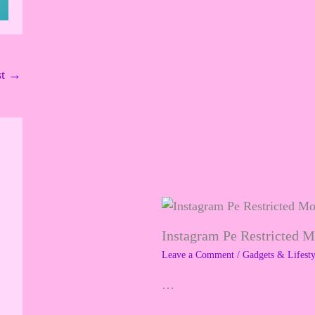
f
o
r
st
→
:
Instagram Pe Restricted 
Leave a Comment
/
Gadgets & Lifesty
…