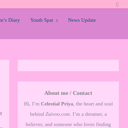
Searc
’s Diary
Youth Spat
News Update
About me / Contact
Hi, I’m
Celestial Priya
, the heart and soul
र
behind
Zaivoo.com
. I’m a dreamer, a
believer, and someone who loves finding