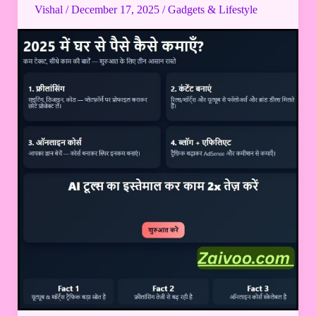
घर
Vishal
/
December 17, 2025
/
Gadgets & Lifestyle
से
पैसे
कैसे
कमाएं?
|
आप
इन
तरीकों
से
पैसे
कमा
सकते
हैं?