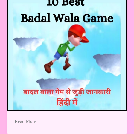
|
बादल
वाला
गेम
से
जुड़ी
जानकारी
–
हिंदी
में
:
Read More »