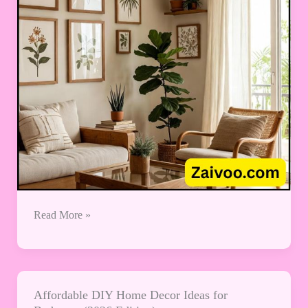
the
Latest
Styles
Read More »
Affordable DIY Home Decor Ideas for
Affordable