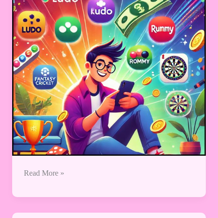
कमाएं?
32+
बेस्ट
ऐप्स
की
सूची
?
(Update
–
December
2025)
Read More »