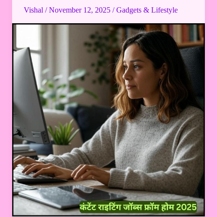
राइटिंग
Vishal
/
November 12, 2025
/
Gadgets & Lifestyle
जॉब्स
फ्रॉम
होम
2025