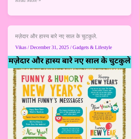
Read More »
और
कौन
सा
नहीं?
मज़ेदार और हास्य बारे नए साल के चुटकुले.
मज़ेदार
और
Vikas
/
December 31, 2025
/
Gadgets & Lifestyle
हास्य
बारे
नए
साल
के
चुटकुले.