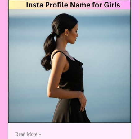
Girls:
लड़कियों
के
लिए
परफेक्ट
इंस्टा
प्रोफाइल
नेम
कैसे
चुनें?
Read More »