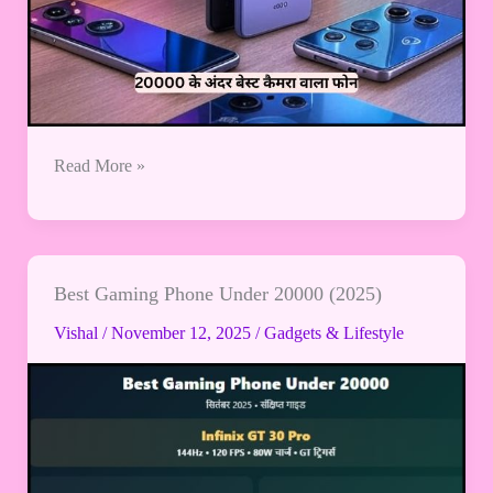
Read More »
Best Gaming Phone Under 20000 (2025)
Best
Gaming
Vishal
/
November 12, 2025
/
Gadgets & Lifestyle
Phone
Under
20000
(2025)