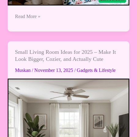
Read More »
Small Living Room Ideas for 2025 – Make It
Small
Look Bigger, Cozier, and Actually Cute
Living
Room
Muskan
/
November 13, 2025
/
Gadgets & Lifestyle
Ideas
for
2025
–
Make
It
Look
Bigger,
Cozier,