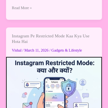
Read More »
Instagram Pe Restricted Mode Kaa Kya Use
Instagram
Hota Hai
Pe
Restricted
Vishal
/
March 11, 2026
/
Gadgets & Lifestyle
Mode
Kaa
Kya
Use
Hota
Hai