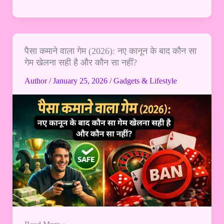
पैसा कमाने वाला गेम (2026): नए कानून के बाद कौन सा
पैसा
गेम खेलना सही है और कौन सा नहीं?
कमाने
वाला
Author
/
January 25, 2026
/
Gadgets & Lifestyle
गेम
(2026):
नए
कानून
के
बाद
कौन
सा
गेम
खेलना
सही
है