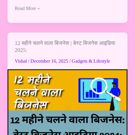
Read More »
12 महीने चलने वाला बिजनेस | बेस्ट बिजनेस आइडिया
12
2025:
महीने
चलने
Vishal
/
December 16, 2025
/
Gadgets & Lifestyle
वाला
बिजनेस
|
बेस्ट
बिजनेस
आइडिया
2025: