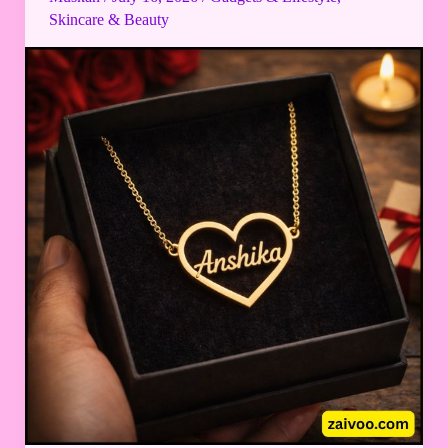
Girlfriend:
Skincare & Beauty
दिल
से
दिया
गया
तो
छोटा
गिफ्ट
भी
बन
जाता
है
खास