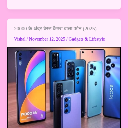
20000 के अंदर बेस्ट कैमरा वाला फोन (2025)
20000
के
Vishal
/
November 12, 2025
/
Gadgets & Lifestyle
अंदर
बेस्ट
कैमरा
वाला
फोन
(2025)