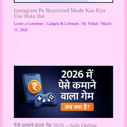
Instagram Pe Restricted Mode Kaa Kya
Use Hota Hai
Leave a Comment
/
Gadgets & Lifestyle
/ By
Vishal
/
March
11, 2026
…
पैसे कमाने वाला गेम 2026 – Safe Online