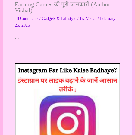
Earning Games की पूरी जानकारी (Author:
Vishal)
18 Comments
/
Gadgets & Lifestyle
/ By
Vishal
/
February
26, 2026
…