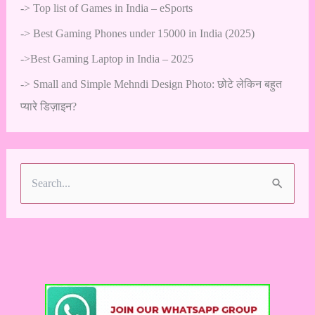
->
Top list of Games in India – eSports
->
Best Gaming Phones under 15000 in India (2025)
->
Best Gaming Laptop in India – 2025
->
Small and Simple Mehndi Design Photo: छोटे लेकिन बहुत
प्यारे डिज़ाइन?
S
e
a
r
c
h