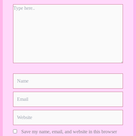
Type
here..
Name
Email
Website
Save my name, email, and website in this browser