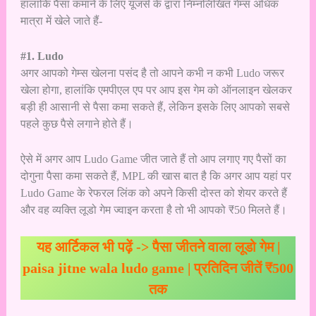
हालांकि पैसा कमाने के लिए यूजर्स के द्वारा निम्नलिखित गेम्स अधिक
मात्रा में खेले जाते हैं-
#1. Ludo
अगर आपको गेम्स खेलना पसंद है तो आपने कभी न कभी Ludo जरूर
खेला होगा, हालांकि एमपीएल एप पर आप इस गेम को ऑनलाइन खेलकर
बड़ी ही आसानी से पैसा कमा सकते हैं, लेकिन इसके लिए आपको सबसे
पहले कुछ पैसे लगाने होते हैं।
ऐसे में अगर आप Ludo Game जीत जाते हैं तो आप लगाए गए पैसों का
दोगुना पैसा कमा सकते हैं, MPL की खास बात है कि अगर आप यहां पर
Ludo Game के रेफरल लिंक को अपने किसी दोस्त को शेयर करते हैं
और वह व्यक्ति लूडो गेम ज्वाइन करता है तो भी आपको ₹50 मिलते हैं।
यह आर्टिकल भी पढ़ें ->
पैसा जीतने वाला लूडो गेम |
paisa jitne wala ludo game | प्रतिदिन जीतें ₹500
तक