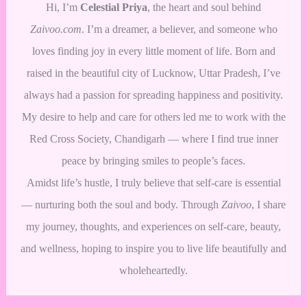
Hi, I’m
Celestial Priya
, the heart and soul behind
Zaivoo.com
. I’m a dreamer, a believer, and someone who
loves finding joy in every little moment of life. Born and
raised in the beautiful city of Lucknow, Uttar Pradesh, I’ve
always had a passion for spreading happiness and positivity.
My desire to help and care for others led me to work with the
Red Cross Society, Chandigarh — where I find true inner
peace by bringing smiles to people’s faces.
Amidst life’s hustle, I truly believe that self-care is essential
— nurturing both the soul and body. Through
Zaivoo
, I share
my journey, thoughts, and experiences on self-care, beauty,
and wellness, hoping to inspire you to live life beautifully and
wholeheartedly.