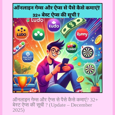
ऑनलाइन गेम्स और ऐप्स से पैसे कैसे कमाएं? 32+
बेस्ट ऐप्स की सूची ? (Update – December
2025)