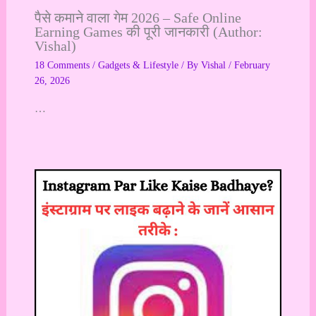
पैसे कमाने वाला गेम 2026 – Safe Online
Earning Games की पूरी जानकारी (Author:
Vishal)
18 Comments
/
Gadgets & Lifestyle
/ By
Vishal
/
February
26, 2026
…