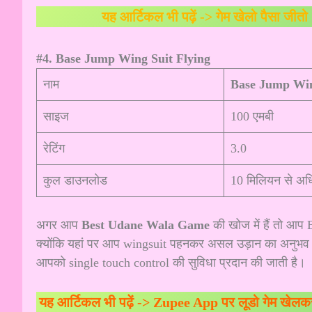
यह आर्टिकल भी पढ़ें ->
गेम खेलो पैसा जीत
#4. Base Jump Wing Suit Flying
नाम
Base Jump Win
साइज
100 एमबी
रेटिंग
3.0
कुल डाउनलोड
10 मिलियन से अ
अगर आप
Best Udane Wala Game
की खोज में हैं तो आप
क्योंकि यहां पर आप wingsuit पहनकर असल उड़ान का अनुभव प्र
आपको single touch control की सुविधा प्रदान की जाती है।
यह आर्टिकल भी पढ़ें ->
Zupee App पर लूडो गेम खेलकर 