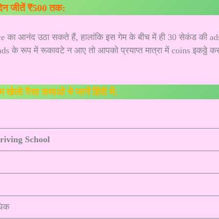
दिन जीतें ₹500 तक:
का आनंद उठा सकते हैं, हालांकि इस गेम के बीच में ही 30 सेकंड की ad
s के रूप में रूकावटे न आए तो आपको प्रयाप्त मात्रा में coins इकठ्ठे कर
ेम खेलो पैसा कमाओ ये जानें हिंदी में:
riving School
धिक