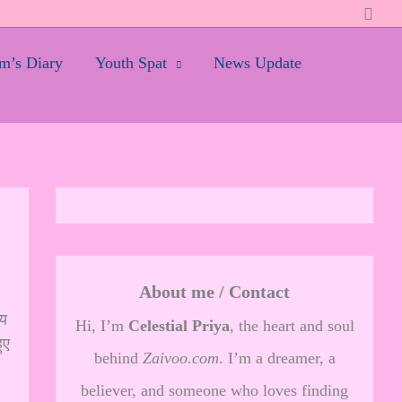
Searc
’s Diary
Youth Spat
News Update
About me / Contact
मय
Hi, I’m
Celestial Priya
, the heart and soul
ुए
behind
Zaivoo.com
. I’m a dreamer, a
believer, and someone who loves finding