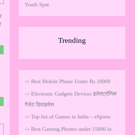
Youth Spat
स
र
Trending
र
->
Best Mobile Phone Under Rs 10000
->
Electronic Gadgets Devices इलेक्ट्रॉनिक
गैजेट डिवाइसेस
->
Top list of Games in India – eSports
->
Best Gaming Phones under 15000 in