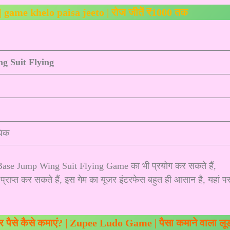
ो | game khelo paisa jeeto | रोज जीतें ₹1000 तक
g Suit Flying
धिक
 Base Jump Wing Suit Flying Game का भी प्रयोग कर सकते हैं,
ाप्त कर सकते हैं, इस गेम का यूजर इंटरफेस बहुत ही आसान है, यहां प
पैसे कैसे कमाएं? | Zupee Ludo Game | पैसा कमाने वाला लू