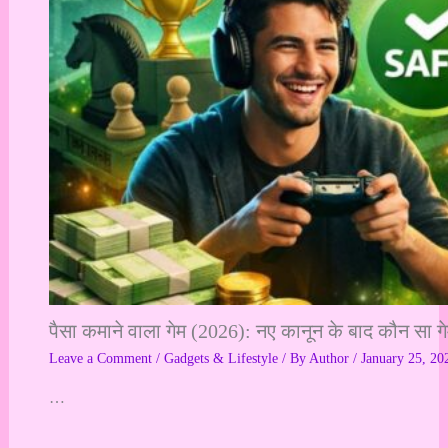
पैसा कमाने वाला गेम (2026): नए कानून के बाद कौन सा ग
Leave a Comment
/
Gadgets & Lifestyle
/ By
Author
/
January 25, 20
…