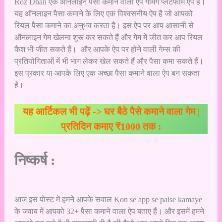
Roz Dhan एक ऑनलाइन पैसा कमाने वाला ऐप गेमिंग प्लेटफार्म ऐप है।
यह ऑनलाइन पैसा कमाने के लिए एक विश्वसनीय ऐप है जो आपको
रियल पैसा कमाने का अनुभव करता है। इस ऐप पर आप आसानी से
ऑनलाइन गेम खेलना शुरू कर सकते हैं और गेम में जीत कर आप रियल
कैश भी जीत सकते हैं। और आपके ऐप पर होने वाली गेम्स की
प्रतियोगिताओं में भी भाग लेकर खेल सकते हैं और पैसा कमा सकते हैं।
इस प्रकार या आपके लिए एक अच्छा पैसा कमाने वाला ऐप बन सकता
है।
यह आर्टिकल भी पढ़ें ->
घर बैठे पैसे कमाने वाला गेम |
प्रतिदिन कमाए ₹1000 तक :
निष्कर्ष :
आज इस पोस्ट में हमने आपके सवाल Kon se app se paise kamaye
के जवाब में आपको 32+ पैसा कमाने वाला ऐप बताए हैं। और इसमें हमने