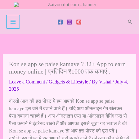
Skip
to
content
Sear
Kon se app se paise kamaye ? 32+ App to earn
money online | प्रतिदिन ₹1000 तक कमाएं :
Leave a Comment
/
Gadgets & Lifestyle
/ By
Vishal
/
July 4,
2025
दोस्तों आज की इस पोस्ट में हम आपको Kon se app se paise
kamaye इस बारे में बताने वाले हैं। यदि आप ऑनलाइन गेम खेलकर
पैसा कमाना चाहते हैं। आप ऑनलाइन एप्स या ऑनलाइन गेमिंग एप्स से
पैसा कमाने में इंट्रेस्ट रखते हैं और आपका इससे जुड़ा यह सवाल है की
Kon se app se paise kamaye तो आप इस पोस्ट को पूरा पढ़ें।
क्योंकि इस पोस्ट में हम आपको यही बताने वाले हैं की आप कौन से ऐप से