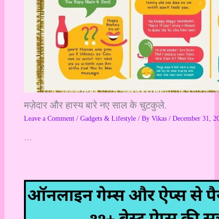
मज़ेदार और हास्य बारे नए साल के चुटकुले.
Leave a Comment
/
Gadgets & Lifestyle
/ By
Vikas
/
December 31, 2
…