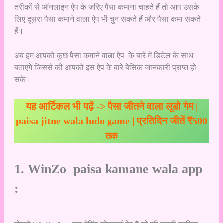
तरीकों से ऑनलाइन ऐप के जरिए पैसा कमाना चाहते हैं तो आप उसके
लिए दूसरा पैसा कमाने वाला ऐप भी चुन सकते हैं और पैसा कमा सकते
हैं।
अब हम आपको कुछ पैसा कमाने वाला ऐप के बारे में डिटेल के साथ
बताएंगे जिससे की आपको इस ऐप के बारे बेसिक जानकारी प्राप्त हो
सके।
यह आर्टिकल भी पढ़ें ->
पैसा जीतने वाला लूडो गेम |
paisa jitne wala ludo game | प्रतिदिन जीतें ₹500
तक
1.
WinZo paisa kamane wala app
: