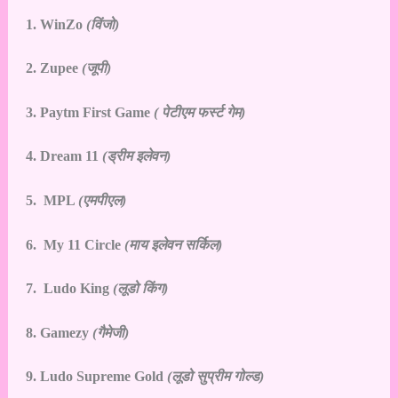
1. WinZo
(विंजो)
2. Zupee
(जूपी)
3. Paytm First Game
( पेटीएम फर्स्ट गेम)
4. Dream 11
(ड्रीम इलेवन)
5. MPL
(एमपीएल)
6. My 11 Circle
(माय इलेवन सर्किल)
7. Ludo King
(लूडो किंग)
8. Gamezy
(गैमेजी)
9. Ludo Supreme Gold
(लूडो सुप्रीम गोल्ड)