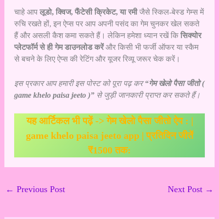
चाहे आप
लूडो, क्विज, फैंटेसी क्रिकेट, या रमी
जैसे स्किल-बेस्ड गेम्स में
रुचि रखते हों, इन ऐप्स पर आप अपनी पसंद का गेम चुनकर खेल सकते
हैं और असली कैश कमा सकते हैं। लेकिन हमेशा ध्यान रखें कि
सिक्योर
प्लेटफॉर्म से ही गेम डाउनलोड करें
और किसी भी फर्जी ऑफर या स्कैम
से बचने के लिए ऐप्स की रेटिंग और यूजर रिव्यू जरूर चेक करें।
इस प्रकार आप हमारी इस पोस्ट को पूरा पढ़ कर
“गेम खेलो पैसा जीतो (
game khelo paisa jeeto )”
से जुड़ी जानकारी प्राप्त कर सकते हैं।
यह आर्टिकल भी पढ़ें ->
गेम खेलो पैसा जीतो ऐप : |
game khelo paisa jeeto app | प्रतिदिन जीतें
₹1500 तक:
←
Previous Post
Next Post
→