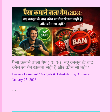
पैसा कमाने वाला गेम (2026): नए कानून के बाद
कौन सा गेम खेलना सही है और कौन सा नहीं?
Leave a Comment
/
Gadgets & Lifestyle
/ By
Author
/
January 25, 2026
…