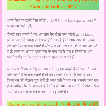
Games in India – 2023
अपने लिए गेम खेलो पैसा जीतो 2025 मे Game khelo paisa jeeto में
अच्छा गेम कैसे चुनें?
दोस्तों आप जानते हैं की अब लोग गेम खेलो पैसा जीतो game khelo
paisa jeeto में ज्यादा इंटरेस्टेड होते जा रहे हैं तो अगर आप भी Game
खेलकर पैसा जीतना चाहते हैं और आप एक अच्छे गेम की तलाश कर रहे
हैं तो आज हम आपको कुछ गेम्स के नाम बताने वाले हैं जिनमें से आप
अपनी पसंद का गेम चुनकर खेलना शुरू कर सकते हैं।
अगर आप भी अपने लिए एक अच्छा गेम चुनना चाहते हैं और उस गेम को
खेल कर पैसे जीतना चाहते हैं तो हम आपको बता दें कि जब भी आप
किसी गेम को खेलना शुरू करें तो ध्यान रखें कि वह गेम आपकी पसंद का
होना चाहिए और गेम आपका इंटरेस्टेड हो तभी आप उस गेम में अच्छा खेल
पाएंगे और आपके जीतने के चांस भी बढ़ जाते हैं।
You may also like to read – >
ऑनलाइन गेम से पैसे