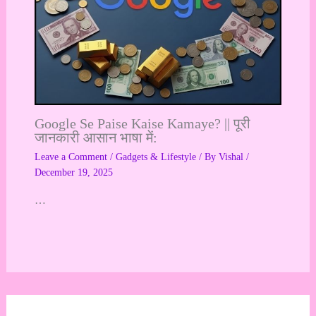
Google Se Paise Kaise Kamaye? || पूरी
जानकारी आसान भाषा में:
Leave a Comment
/
Gadgets & Lifestyle
/ By
Vishal
/
December 19, 2025
…