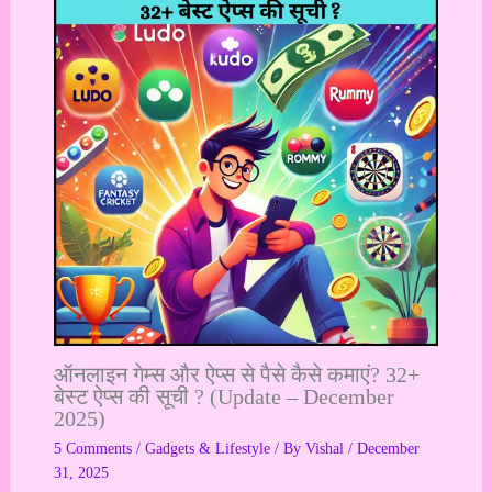
ऑनलाइन गेम्स और ऐप्स से पैसे कैसे कमाएं? 32+
बेस्ट ऐप्स की सूची ? (Update – December
2025)
5 Comments
/
Gadgets & Lifestyle
/ By
Vishal
/
December
31, 2025