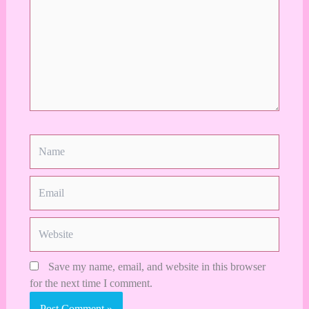
here..
Name
Email
Website
Save my name, email, and website in this browser
for the next time I comment.