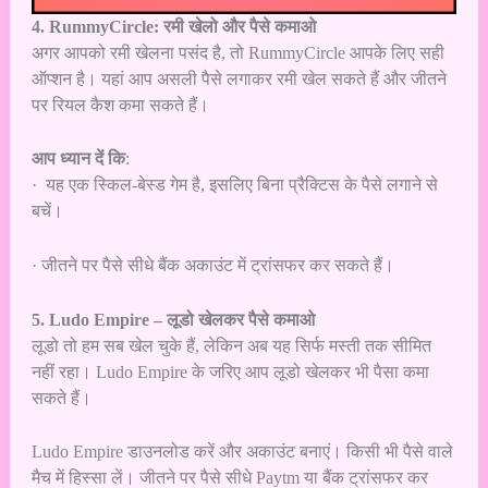
4. RummyCircle: रमी खेलो और पैसे कमाओ
अगर आपको रमी खेलना पसंद है, तो RummyCircle आपके लिए सही
ऑप्शन है। यहां आप असली पैसे लगाकर रमी खेल सकते हैं और जीतने
पर रियल कैश कमा सकते हैं।
आप ध्यान दें कि
:
· यह एक स्किल-बेस्ड गेम है, इसलिए बिना प्रैक्टिस के पैसे लगाने से
बचें।
· जीतने पर पैसे सीधे बैंक अकाउंट में ट्रांसफर कर सकते हैं।
5. Ludo Empire – लूडो खेलकर पैसे कमाओ
लूडो तो हम सब खेल चुके हैं, लेकिन अब यह सिर्फ मस्ती तक सीमित
नहीं रहा। Ludo Empire के जरिए आप लूडो खेलकर भी पैसा कमा
सकते हैं।
Ludo Empire डाउनलोड करें और अकाउंट बनाएं। किसी भी पैसे वाले
मैच में हिस्सा लें। जीतने पर पैसे सीधे Paytm या बैंक ट्रांसफर कर