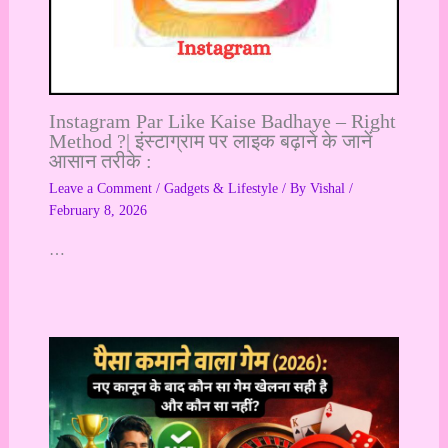
Instagram Par Like Kaise Badhaye – Right
Method ?| इंस्टाग्राम पर लाइक बढ़ाने के जानें
आसान तरीके :
Leave a Comment
/
Gadgets & Lifestyle
/ By
Vishal
/
February 8, 2026
…