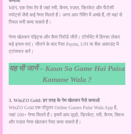
कमाओ
MPL एक ऐसा ऐप है जहां रमी, कैरम, पज़ल, क्रिकेट और फैंटेसी
स्पोर्ट्स जैसे कई गेम्स मिलते हैं। अगर आप गेमिंग में अच्छे हैं, तो यहां से
रियल मनी कमा सकते हैं।
गेम्स खेलकर पॉइंट्स और कैश रिवॉर्ड जीतें। टॉर्नामेंट में हिस्सा लेकर
बड़े इनाम पाएं। जीतने के बाद पैसा Paytm, UPI या बैंक अकाउंट में
ट्रांसफर करें।
यह भी जानें –
Kaun Sa Game Hai Paisa
Kamane Wala ?
3. WinZO Gold: हर तरह के गेम खेलकर पैसे कमाओ
WinZO Gold एक पॉपुलर Online Games Paise Wala App है,
जहां 100+ गेम्स मिलते हैं। इसमें आप लूडो, क्रिकेट, रमी, कैरम, क्विज
और पज़ल गेम्स खेलकर पैसा कमा सकते हैं।