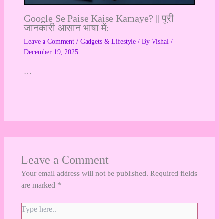
Google Se Paise Kaise Kamaye? || पूरी
जानकारी आसान भाषा में:
Leave a Comment
/
Gadgets & Lifestyle
/ By
Vishal
/
December 19, 2025
…
Leave a Comment
Your email address will not be published.
Required fields
are marked
*
Type