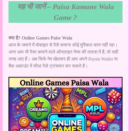
यह भी जानें –
Paisa Kamane Wala
Game ?
क्या है? Online Games Paise Wala
आज के जमाने में मोबाइल से पैसे कमाना कोई मुश्किल काम नहीं रहा।
अगर आप भी पैसा कमाने वाले ऑनलाइन गेम्स की तलाश में हैं, तो सही
जगह आए हैं। अब सिर्फ गेम खेलकर ही आप अपने Paytm Wallet या
बैंक अकाउंट में सीधा पैसे ट्रांसफर कर सकते हैं।