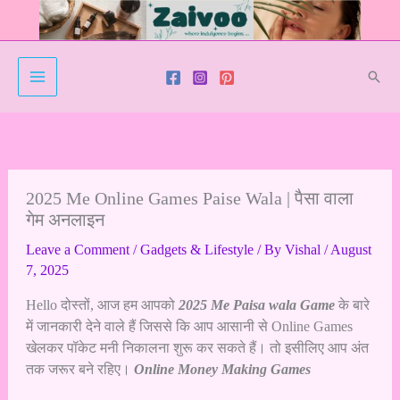
Skip
to
content
Sear
2025 Me Online Games Paise Wala | पैसा वाला
गेम अनलाइन
Leave a Comment
/
Gadgets & Lifestyle
/ By
Vishal
/
August
7, 2025
Hello दोस्तों, आज हम आपको
2025 Me Paisa wala Game
के बारे
में जानकारी देने वाले हैं जिससे कि आप आसानी से Online Games
खेलकर पॉकेट मनी निकालना शुरू कर सकते हैं। तो इसीलिए आप अंत
तक जरूर बने रहिए।
Online Money Making Games