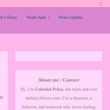
Searc
’s Diary
Youth Spat
News Update
About me / Contact
Hi, I’m
Celestial Priya
, the heart and soul
ेम
behind
Zaivoo.com
. I’m a dreamer, a
believer, and someone who loves finding