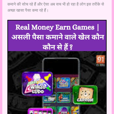
कमाने की सोच रहे हैं और ऐसा अब सच भी हो रहा है लोग इस तरीके से
अच्छा खासा पैसा कमा रहे हैं।