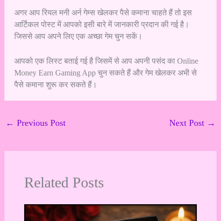
अगर आप रियल मनी अर्न गेम्स खेलकर पैसे कमाना चाहते हैं तो इस
आर्टिकल पोस्ट में आपको इसी बारे में जानकारी प्रदान की गई है।
जिससे आप अपने लिए एक अच्छा गेम चुन सकें।
आपको एक लिस्ट बताई गई है जिसमें से आप अपनी पसंद का Online
Money Earn Gaming App चुन सकते हैं और गेम खेलकर अभी से
पैसे कमाना शुरू कर सकते हैं।
←
Previous Post
Next Post
→
Related Posts