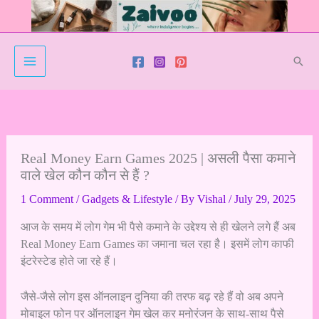
Skip
to
content
Sear
Real Money Earn Games 2025 | असली पैसा कमाने
वाले खेल कौन कौन से हैं ?
1 Comment
/
Gadgets & Lifestyle
/ By
Vishal
/
July 29, 2025
आज के समय में लोग गेम भी पैसे कमाने के उद्देश्य से ही खेलने लगे हैं अब
Real Money Earn Games का जमाना चल रहा है। इसमें लोग काफी
इंटरेस्टेड होते जा रहे हैं।
जैसे-जैसे लोग इस ऑनलाइन दुनिया की तरफ बढ़ रहे हैं वो अब अपने
मोबाइल फोन पर ऑनलाइन गेम खेल कर मनोरंजन के साथ-साथ पैसे