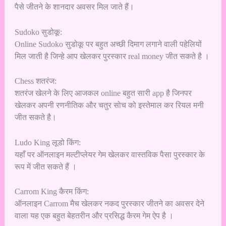
पैसे जीतने के शानदार अवसर मिल जाते हैं।
Sudoko सुडोकू:
Online Sudoko सुडोकू पर बहुत अच्छी दिमाग लगाने वाली पहेलियों
मिल जाती है जिन्हे आप खेलकर पुरस्कार real money जीत सकते है ।
Chess शतरंज:
शतरंज खेलने के लिए आजकल online बहुत सारी app है जिनपर
खेलकर अपनी रणनीतिक और चतुर सोच को इस्तेमाल कर रियल मनी
जीत सकते है।
Ludo
King लूडो किंग:
यहाँ पर ऑनलाइन मल्टीप्लेयर गेम खेलकर वास्तविक पैसा पुरस्कार के
रूप में जीत सकते हैं ।
Carrom
King कैरम किंग:
ऑनलाइन Carrom मैच खेलकर नकद पुरस्कार जीतने का अवसर देने
वाला यह एक बहुत बेहतरीन और प्रसिद्ध कैरम गेम ऐप है ।