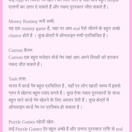
प्रश्नों का उत्तर दे सकते हैं और नकद पुरस्कार जीत सकते हैं।
Money Rummy मनी रम्मी:
यह एक rummy game है, जहां पर आप real पैसे जीतने के बहुत अच्छे
chance होते है । कुछ क्षेत्रों में ऑनलाइन रम्मी प्रतिबंधित है।
Carrom
कैरम:
Carrom एक बहुत मजेदार बोर्ड गेम जहां आप अपने विपक्षी को हराकर
नकद जीत सकते हैं।
Tash
ताश:
भारत में कार्ड गेम बहुत प्रचिलित है , यहाँ पर लोग खाली समय में इससे
ग्रुप मे खेलना बहुत पसंद करते है। कुछ ऐप्स नकद पुरस्कारों के साथ
बहुत सारे कार्ड गेम खेलने के लिए अवसर देती हैं। कुछ क्षेत्रों में
ऑनलाइन कार्ड गेम पर प्रतिबंध हो सकता है।
Puzzle Games पहेली खेल:
कई Puzzle Games ऐप बहुत अच्छे है और उनपर पुरस्कार राशि से real