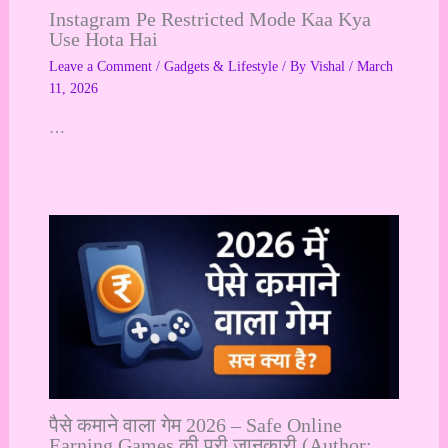
Instagram Pe Restricted Mode Kaa Kya
Use Hota Hai
Leave a Comment
/
Gadgets & Lifestyle
/ By
Vishal
/
March
11, 2026
…
पैसे कमाने वाला गेम 2026 – Safe Online
Earning Games की पूरी जानकारी (Author: