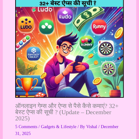
ऑनलाइन गेम्स और ऐप्स से पैसे कैसे कमाएं? 32+
बेस्ट ऐप्स की सूची ? (Update – December
2025)
5 Comments
/
Gadgets & Lifestyle
/ By
Vishal
/
December
31, 2025