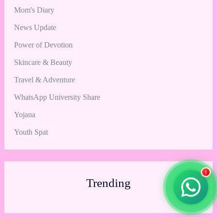
Mom's Diary
News Update
Power of Devotion
Skincare & Beauty
Travel & Adventure
WhatsApp University Share
Yojana
Youth Spat
!
Trending