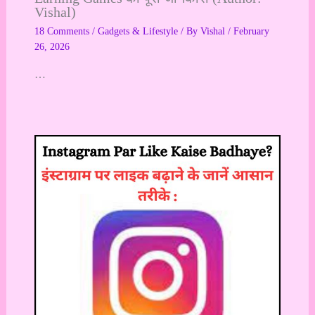
Vishal)
18 Comments
/
Gadgets & Lifestyle
/ By
Vishal
/
February
26, 2026
…