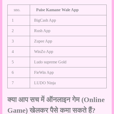
sno.
Paise Kamane Wale App
1
BigCash App
2
Rush App
3
Zupee App
4
WinZo App
5
Ludo supreme Gold
6
FieWin App
7
LUDO Ninja
क्या आप सच में ऑनलाइन गेम (Online
Game) खेलकर पैसे कमा सकते हैं?