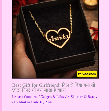
Best Gift for Girlfriend: दिल से दिया गया तो
छोटा गिफ्ट भी बन जाता है खास
Leave a Comment
/
Gadgets & Lifestyle
,
Skincare & Beauty
/ By
Muskan
/
July 16, 2026