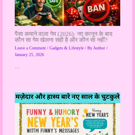
पैसा कमाने वाला गेम (2026): नए कानून के बाद
कौन सा गेम खेलना सही है और कौन सा नहीं?
Leave a Comment
/
Gadgets & Lifestyle
/ By
Author
/
January 25, 2026
…