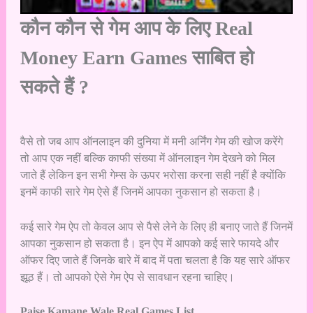
कौन कौन से गेम आप के लिए Real
Money Earn Games साबित हो
सकते हैं ?
वैसे तो जब आप ऑनलाइन की दुनिया में मनी अर्निंग गेम की खोज करेंगे
तो आप एक नहीं बल्कि काफी संख्या में ऑनलाइन गेम देखने को मिल
जाते हैं लेकिन इन सभी गेम्स के ऊपर भरोसा करना सही नहीं है क्योंकि
इनमें काफी सारे गेम ऐसे हैं जिनमें आपका नुकसान हो सकता है।
कई सारे गेम ऐप तो केवल आप से पैसे लेने के लिए ही बनाए जाते हैं जिनमें
आपका नुकसान हो सकता है। इन ऐप में आपको कई सारे फायदे और
ऑफर दिए जाते हैं जिनके बारे में बाद में पता चलता है कि यह सारे ऑफर
झूठ हैं। तो आपको ऐसे गेम ऐप से सावधान रहना चाहिए।
Paise Kamane Wale Real Games List