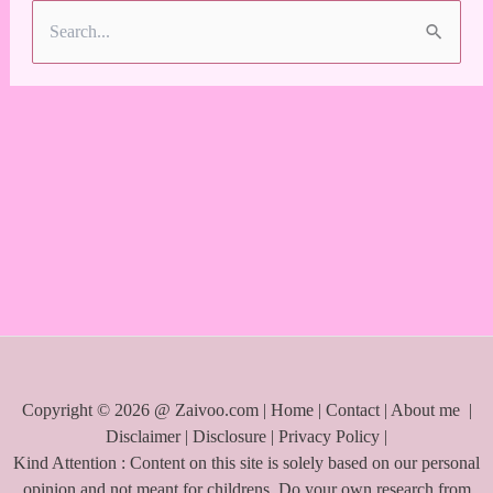
S
e
a
r
c
h
f
o
r
:
Copyright © 2026 @ Zaivoo.com |
Home
|
Contact
|
About me
|
Disclaimer
|
Disclosure
|
Privacy Policy
|
Kind Attention : Content on this site is solely based on our personal
opinion and not meant for childrens. Do your own research from