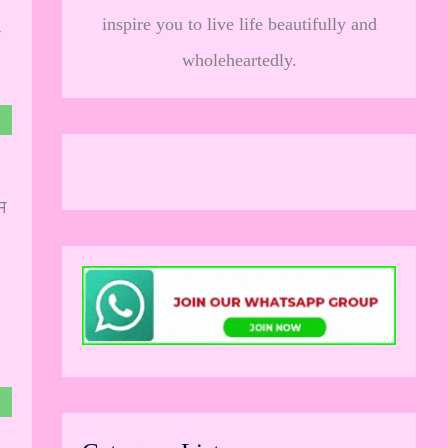
inspire you to live life beautifully and
wholeheartedly.
म