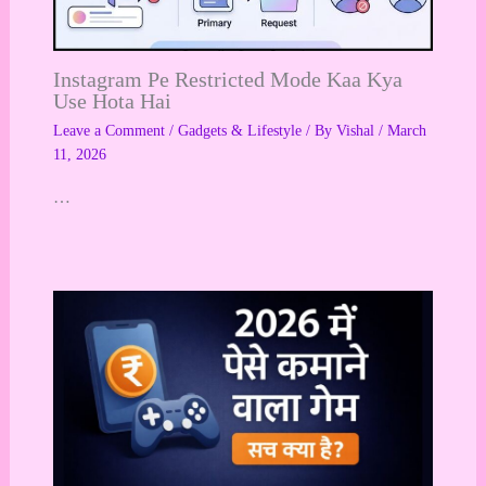
Instagram Pe Restricted Mode Kaa Kya
Use Hota Hai
Leave a Comment
/
Gadgets & Lifestyle
/ By
Vishal
/
March
11, 2026
…