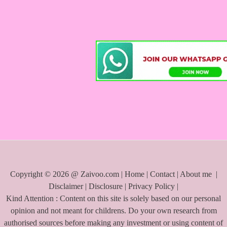
a
r
c
h
f
o
r
:
Copyright © 2026 @ Zaivoo.com |
Home
|
Contact
|
About me
|
Disclaimer
|
Disclosure
|
Privacy Policy
|
Kind Attention : Content on this site is solely based on our personal
opinion and not meant for childrens. Do your own research from
authorised sources before making any investment or using content of