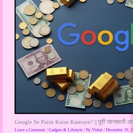
Google Se Paise Kaise Kamaye? || पूरी जानकारी आसा
Leave a Comment
/
Gadgets & Lifestyle
/ By
Vishal
/
December 19, 