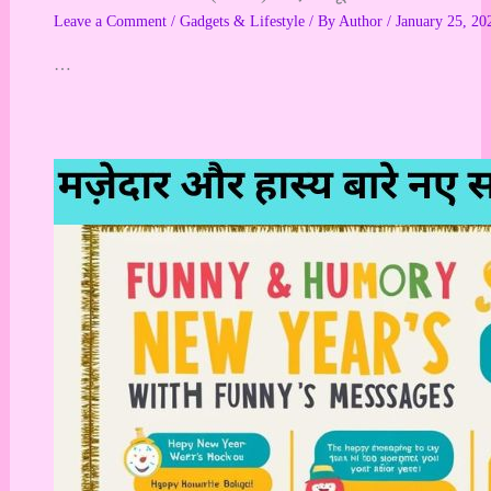
Leave a Comment
/
Gadgets & Lifestyle
/ By
Author
/
January 25, 20
…