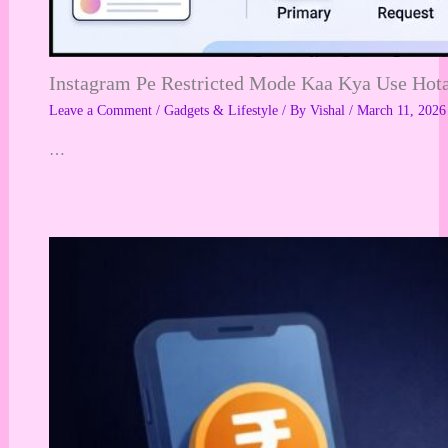
Instagram Pe Restricted Mode Kaa Kya Use Hot
Leave a Comment
/
Gadgets & Lifestyle
/ By
Vishal
/
March 11, 2026
…