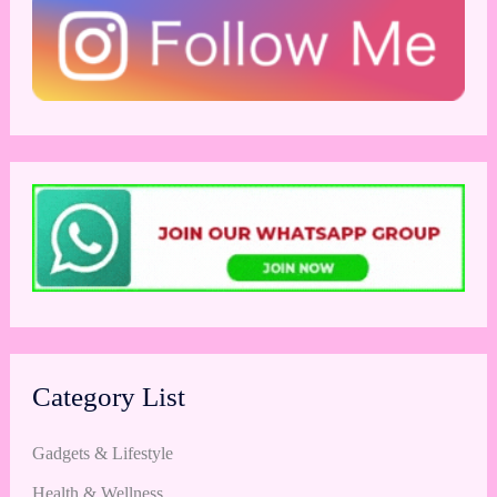
Category List
Gadgets & Lifestyle
Health & Wellness