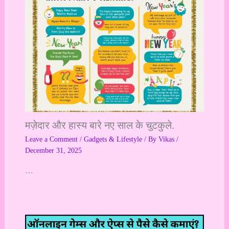
मज़ेदार और हास्य बारे नए साल के चुटकुले.
Leave a Comment
/
Gadgets & Lifestyle
/ By
Vikas
/
December 31, 2025
…