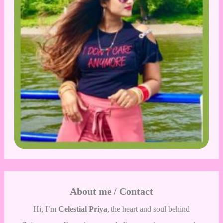
About me / Contact
Hi, I’m
Celestial Priya
, the heart and soul behind