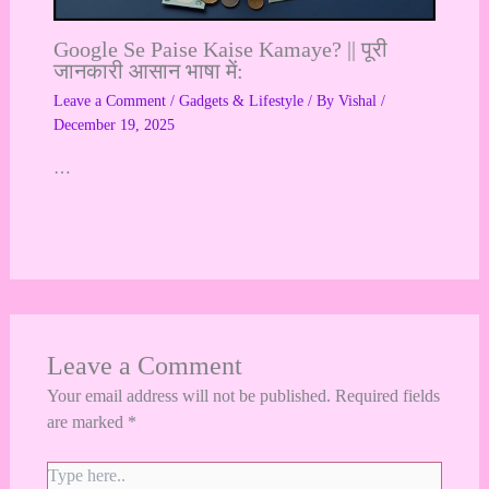
Google Se Paise Kaise Kamaye? || पूरी
जानकारी आसान भाषा में:
Leave a Comment
/
Gadgets & Lifestyle
/ By
Vishal
/
December 19, 2025
…
Leave a Comment
Your email address will not be published.
Required fields
are marked
*
Type