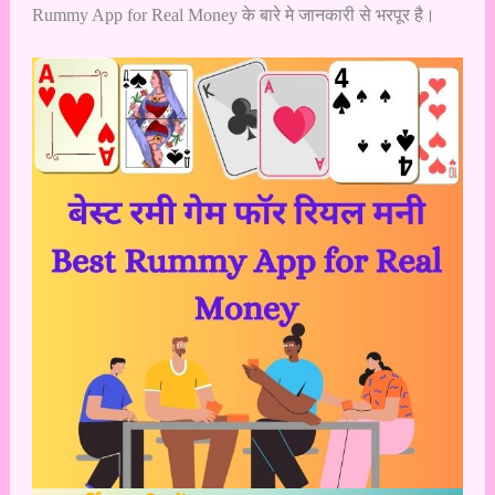
Rummy App for Real Money के बारे मे जानकारी से भरपूर है।