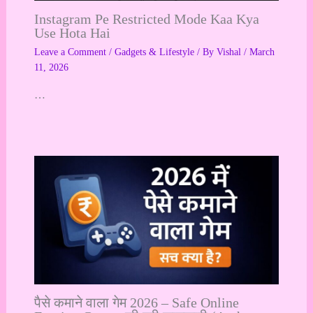
Instagram Pe Restricted Mode Kaa Kya
Use Hota Hai
Leave a Comment
/
Gadgets & Lifestyle
/ By
Vishal
/
March
11, 2026
…
पैसे कमाने वाला गेम 2026 – Safe Online