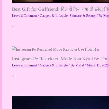
Best Gift for Girlfriend: दिल से दिया गया तो छोटा गि
Leave a Comment
/
Gadgets & Lifestyle
,
Skincare & Beauty
/ By
Mu
…
Instagram Pe Restricted Mode Kaa Kya Use Hot
Leave a Comment
/
Gadgets & Lifestyle
/ By
Vishal
/
March 11, 2026
…