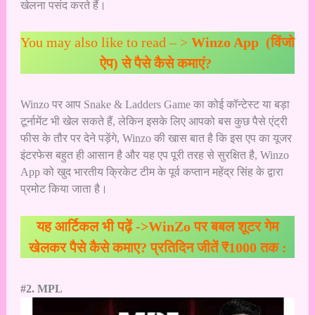
खेलना पसंद करते हैं।
You may also like to read – >
Winzo App (विंजो
ऐप) से पैसे कैसे कमाएं?
Winzo पर आप Snake & Ladders Game का कोई कॉन्टेस्ट या बड़ा
टूर्नामेंट भी खेल सकते हैं, लेकिन इसके लिए आपको बस कुछ पैसे एंट्री
फीस के तौर पर देने पड़ेंगे, Winzo की खास बात है कि इस एप का यूजर
इंटरफेस बहुत ही आसान है और यह एप पूरी तरह से सुरक्षित है, Winzo
App को खुद भारतीय क्रिकेट टीम के पूर्व कप्तान महेंद्र सिंह के द्वारा
प्रमोट किया जाता है।
यह आर्टिकल भी पढ़ें ->
WinZo पर बबल शूटर गेम
खेलकर पैसे कैसे कमाए? प्रतिदिन जीतें ₹1000 तक :
#2. MPL