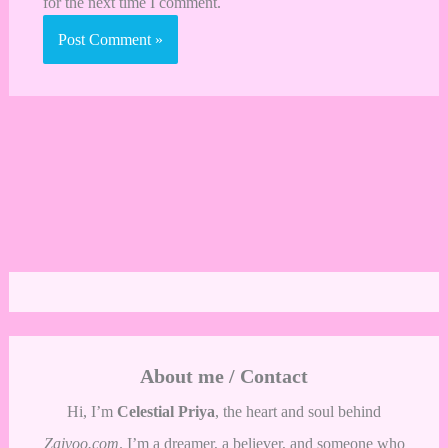
for the next time I comment.
About me / Contact
Hi, I’m
Celestial Priya
, the heart and soul behind
Zaivoo.com
. I’m a dreamer, a believer, and someone who