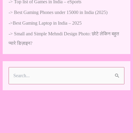
->
Top list of Games in India – eSports
->
Best Gaming Phones under 15000 in India (2025)
->
Best Gaming Laptop in India – 2025
->
Small and Simple Mehndi Design Photo: छोटे लेकिन बहुत
प्यारे डिज़ाइन?
S
e
a
r
c
h