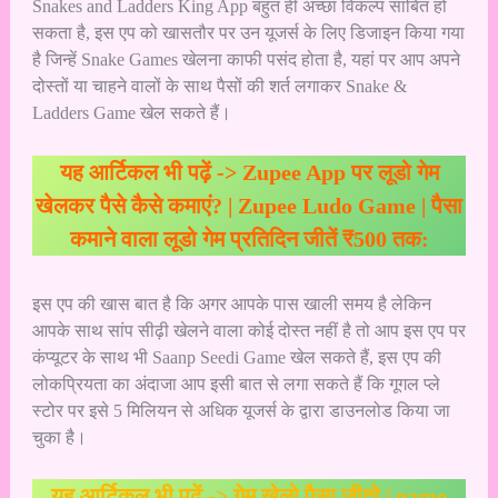
Snakes and Ladders King App बहुत ही अच्छा विकल्प साबित हो
सकता है, इस एप को खासतौर पर उन यूजर्स के लिए डिजाइन किया गया
है जिन्हें Snake Games खेलना काफी पसंद होता है, यहां पर आप अपने
दोस्तों या चाहने वालों के साथ पैसों की शर्त लगाकर Snake &
Ladders Game खेल सकते हैं।
यह आर्टिकल भी पढ़ें ->
Zupee App पर लूडो गेम
खेलकर पैसे कैसे कमाएं? | Zupee Ludo Game | पैसा
कमाने वाला लूडो गेम प्रतिदिन जीतें ₹500 तक:
इस एप की खास बात है कि अगर आपके पास खाली समय है लेकिन
आपके साथ सांप सीढ़ी खेलने वाला कोई दोस्त नहीं है तो आप इस एप पर
कंप्यूटर के साथ भी Saanp Seedi Game खेल सकते हैं, इस एप की
लोकप्रियता का अंदाजा आप इसी बात से लगा सकते हैं कि गूगल प्ले
स्टोर पर इसे 5 मिलियन से अधिक यूजर्स के द्वारा डाउनलोड किया जा
चुका है।
यह आर्टिकल भी पढ़ें ->
गेम खेलो पैसा जीतो | game