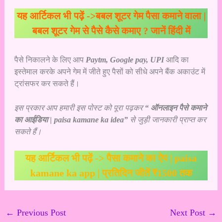
यह आर्टिकल भी पढ़ें ->
बबल शूटर गेम पैसा कमाने वाला |
बबल शूटर गेम से पैसे कैसे कमाए ? जानें हिंदी में
पैसे निकालने के लिए आप
Paytm, Google pay, UPI
आदि का
इस्तेमाल करके अपने गेम में जीते हुए पैसों को सीधे अपने बैंक अकाउंट में
ट्रांसफर कर सकते हैं।
इस प्रकार आप हमारी इस पोस्ट को पूरा पढ़कर
“
ऑनलाइन पैसे कमाने
का आईडिया
| paisa kamane ka idea”
से जुड़ी जानकारी प्राप्त कर
सकते हैं।
यह आर्टिकल भी पढ़ें ->
पैसा कमाने का ऐप | paisa
kamane ka app | प्रतिदिन जीतें ₹1500 तक
←
Previous Post
Next Post
→