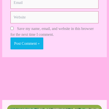
Website
Save my name, email, and website in this browser
for the next time I comment.