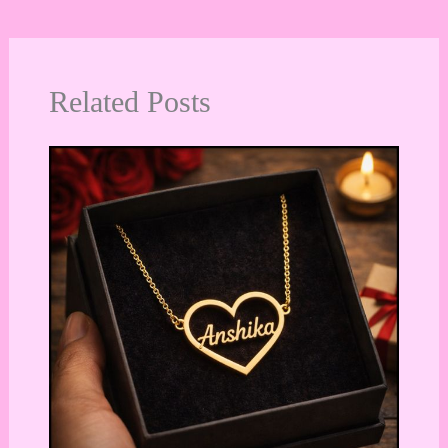
Related Posts