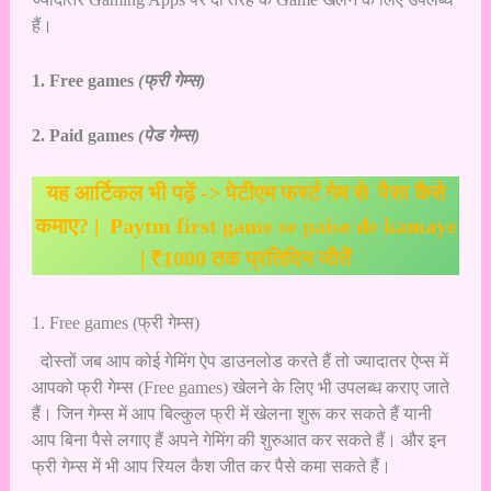
हैं।
1. Free games
(फ्री गेम्स)
2. Paid games
(पेड गेम्स)
यह आर्टिकल भी पढ़ें ->
पेटीएम फर्स्ट गेम से पैसा कैसे
कमाए? | Paytm first game se paise de kamaye
| ₹1000 तक प्रतिदिन जीतें
1. Free games (फ्री गेम्स)
दोस्तों जब आप कोई गेमिंग ऐप डाउनलोड करते हैं तो ज्यादातर ऐप्स में
आपको फ्री गेम्स (Free games) खेलने के लिए भी उपलब्ध कराए जाते
हैं। जिन गेम्स में आप बिल्कुल फ्री में खेलना शुरू कर सकते हैं यानी
आप बिना पैसे लगाए हैं अपने गेमिंग की शुरुआत कर सकते हैं। और इन
फ्री गेम्स में भी आप रियल कैश जीत कर पैसे कमा सकते हैं।