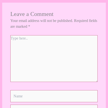
Leave a Comment
Your email address will not be published.
Required fields
are marked
*
Type
here..
Name
Email