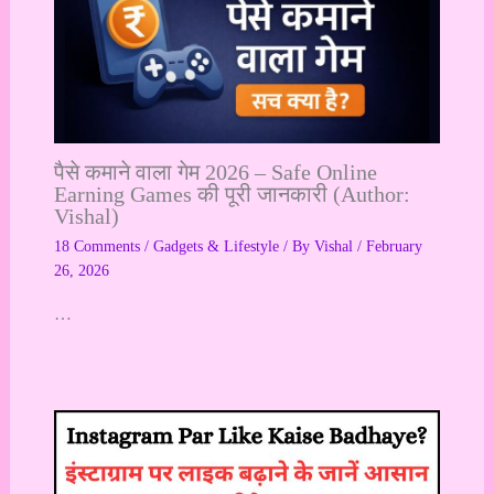
पैसे कमाने वाला गेम 2026 – Safe Online
Earning Games की पूरी जानकारी (Author:
Vishal)
18 Comments
/
Gadgets & Lifestyle
/ By
Vishal
/
February
26, 2026
…