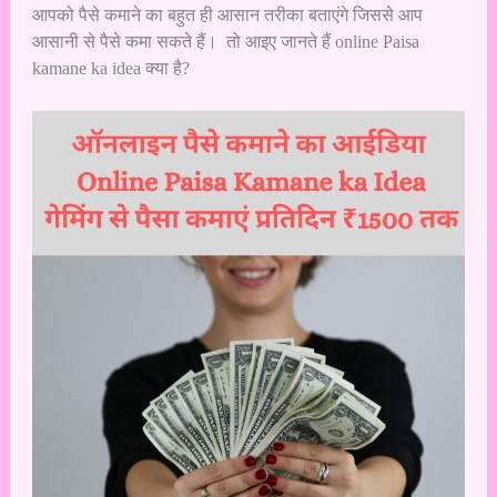
आपको पैसे कमाने का बहुत ही आसान तरीका बताएंगे जिससे आप
आसानी से पैसे कमा सकते हैं। तो आइए जानते हैं online Paisa
kamane ka idea क्या है?