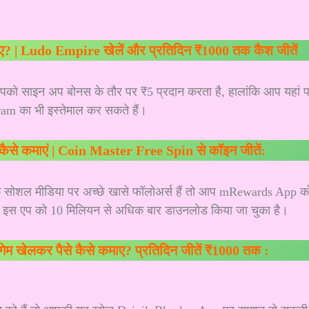
कमाए? | Ludo Empire खेलें और प्रतिदिन ₹1000 तक कैश जीतें
पको साइन अप बोनस के तौर पर ₹5 प्रदान करता है, हालांकि आप यहां 
 का भी इस्तेमाल कर सकते हैं।
कैसे कमाएं | Coin Master Free Spin से कॉइन जीतें:
 सोशल मीडिया पर अच्छे खासे फॉलोअर्स हैं तो आप mRewards App क
र पर इस एप को 10 मिलियन से अधिक बार डाउनलोड किया जा चुका है।
म खेलकर पैसे कैसे कमाए? प्रतिदिन जीतें ₹1000 तक :