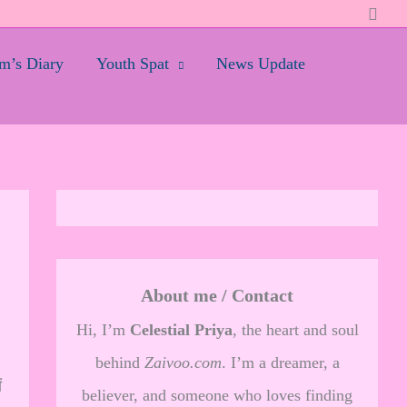
Searc
’s Diary
Youth Spat
News Update
About me / Contact
Hi, I’m
Celestial Priya
, the heart and soul
behind
Zaivoo.com
. I’m a dreamer, a
ं
believer, and someone who loves finding