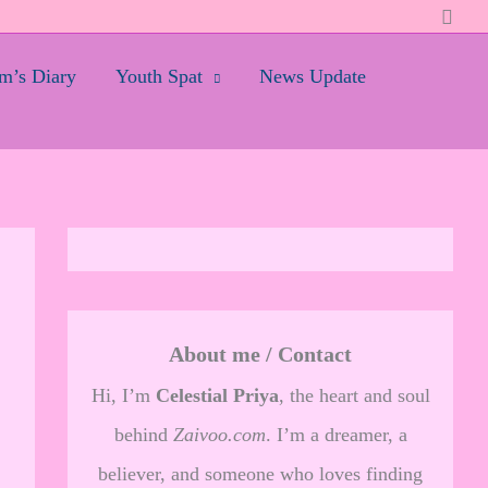
Searc
’s Diary
Youth Spat
News Update
About me / Contact
Hi, I’m
Celestial Priya
, the heart and soul
behind
Zaivoo.com
. I’m a dreamer, a
believer, and someone who loves finding