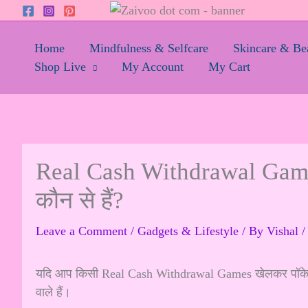
Skip
to
content
Home
Mindfulness & Selfcare
Skincare & Be
Shop Live
My Account
My Cart
Real Cash Withdrawal Games |
कौन से हैं?
Leave a Comment
/
Gadgets & Lifestyle
/ By
Vishal
यदि आप किसी Real Cash Withdrawal Games खेलकर पॉकेट मन
वाले हैं।