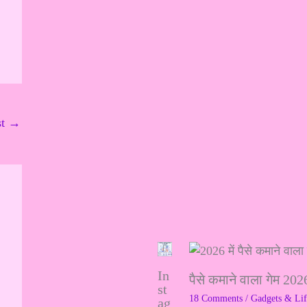
st
→
In
पैसे कमाने वाला गेम 2
st
18 Comments
/
Gadgets & Lif
ag