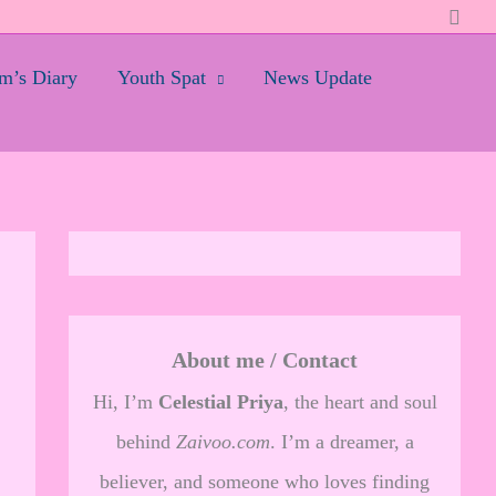
Searc
’s Diary
Youth Spat
News Update
About me / Contact
Hi, I’m
Celestial Priya
, the heart and soul
behind
Zaivoo.com
. I’m a dreamer, a
believer, and someone who loves finding