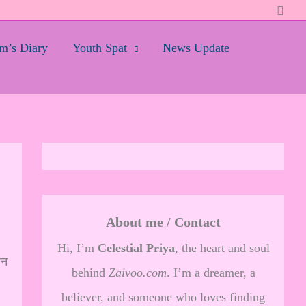
Searc
’s Diary
Youth Spat
News Update
About me / Contact
Hi, I’m
Celestial Priya
, the heart and soul
ान
behind
Zaivoo.com
. I’m a dreamer, a
believer, and someone who loves finding