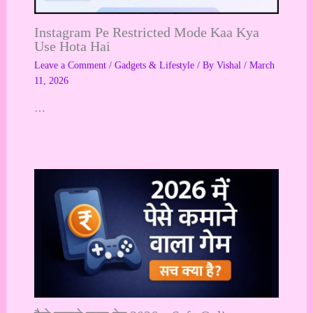
Instagram Pe Restricted Mode Kaa Kya
Use Hota Hai
Leave a Comment
/
Gadgets & Lifestyle
/ By
Vishal
/
March
11, 2026
…