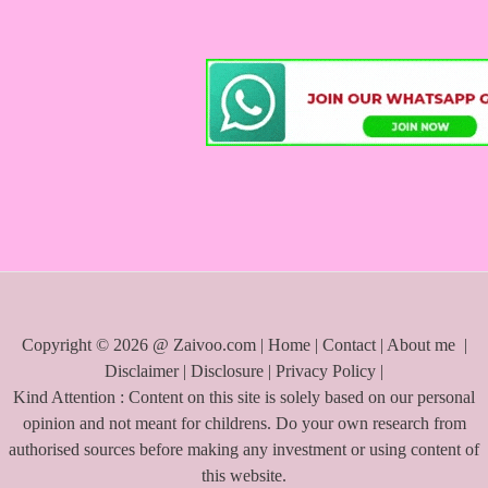
r
c
h
f
o
r
:
Copyright © 2026 @ Zaivoo.com |
Home
|
Contact
|
About me
|
Disclaimer
|
Disclosure
|
Privacy Policy
|
Kind Attention : Content on this site is solely based on our personal
opinion and not meant for childrens. Do your own research from
authorised sources before making any investment or using content of
this website.