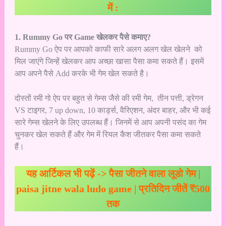
में :
1. Rummy Go पर Game खेलकर पैसे कमाए?
Rummy Go ऐप पर आपको काफी सारे अलग अलग खेल खेलने को
मिल जाएंगे जिन्हें खेलकर आप अच्छा खासा पैसा कमा सकते हैं। इसमें
आप अपने पैसे Add करके भी गेम खेल सकते है।
दोस्तों रमी गो ऐप पर बहुत से गेम्स जैसे की रमी गेम, तीन पत्ती, ड्रेगन
VS टाइगर, 7 up down, 10 कार्ड्स, वैरिएशन, अंदर बाहर, और भी कई
सारे गेम्स खेलने के लिए उपलब्ध हैं। जिनमें से आप अपनी पसंद का गेम
चुनकर खेल सकते हैं और गेम में रियल कैश जीतकर पैसा कमा सकते
हैं।
यह आर्टिकल भी पढ़ें ->
पैसा जीतने वाला लूडो गेम |
paisa jitne wala ludo game | प्रतिदिन जीतें ₹500
तक