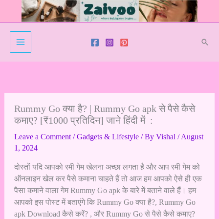
Skip
to
content
Sear
Rummy Go क्या है? | Rummy Go apk से पैसे कैसे
कमाए? [₹1000 प्रतिदिन] जाने हिंदी में :
Leave a Comment
/
Gadgets & Lifestyle
/ By
Vishal
/
August
1, 2024
दोस्तों यदि आपको रमी गेम खेलना अच्छा लगता है और आप रमी गेम को
ऑनलाइन खेल कर पैसे कमाना चाहते हैं तो आज हम आपको ऐसे ही एक
पैसा कमाने वाला गेम Rummy Go apk के बारे में बताने वाले हैं। हम
आपको इस पोस्ट में बताएंगे कि Rummy Go क्या है?, Rummy Go
apk Download कैसे करें? , और Rummy Go से पैसे कैसे कमाए?