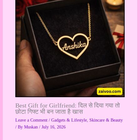
Best Gift for Girlfriend: दिल से दिया गया तो
छोटा गिफ्ट भी बन जाता है खास
Leave a Comment
/
Gadgets & Lifestyle
,
Skincare & Beauty
/ By
Muskan
/
July 16, 2026
…