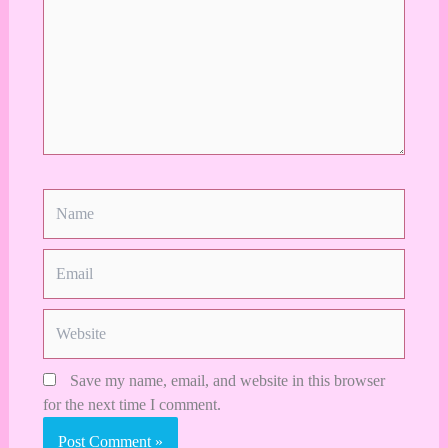
Name
Email
Website
Save my name, email, and website in this browser
for the next time I comment.