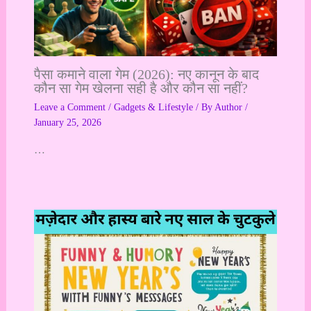
पैसा कमाने वाला गेम (2026): नए कानून के बाद
कौन सा गेम खेलना सही है और कौन सा नहीं?
Leave a Comment
/
Gadgets & Lifestyle
/ By
Author
/
January 25, 2026
…