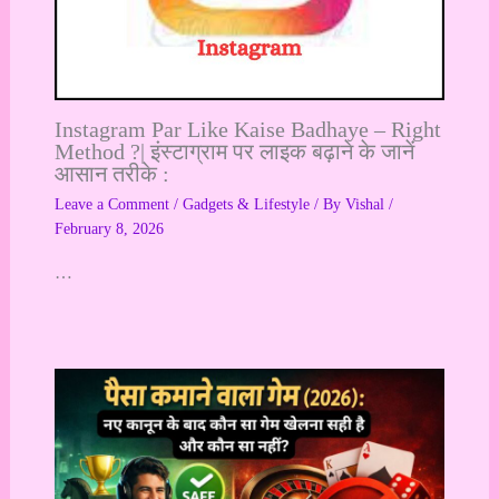
Instagram Par Like Kaise Badhaye – Right
Method ?| इंस्टाग्राम पर लाइक बढ़ाने के जानें
आसान तरीके :
Leave a Comment
/
Gadgets & Lifestyle
/ By
Vishal
/
February 8, 2026
…