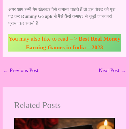
अगर आप रम्मी गेम खेलकर पैसे कमाना चाहते हैं तो इस पोस्ट को पूरा
पढ़ कर
Rummy Go apk से पैसे कैसे कमाए?
से जुड़ी जानकारी
प्राप्त कर सकते हैं।
You may also like to read – >
Best Real Money
Earning Games in India – 2023
←
Previous Post
Next Post
→
Related Posts