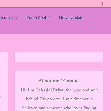
Searc
’s Diary
Youth Spat
News Update
About me / Contact
Hi, I’m
Celestial Priya
, the heart and soul
र
behind
Zaivoo.com
. I’m a dreamer, a
believer, and someone who loves finding