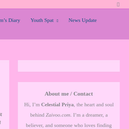
Searc
’s Diary
Youth Spat
News Update
About me / Contact
Hi, I’m
Celestial Priya
, the heart and soul
ब
behind
Zaivoo.com
. I’m a dreamer, a
ल
believer, and someone who loves finding