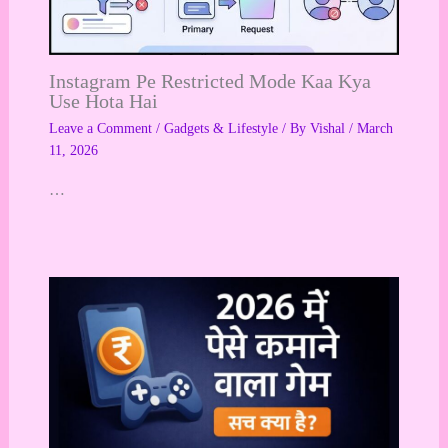
Instagram Pe Restricted Mode Kaa Kya
Use Hota Hai
Leave a Comment
/
Gadgets & Lifestyle
/ By
Vishal
/
March
11, 2026
…