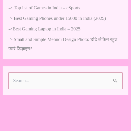
->
Top list of Games in India – eSports
->
Best Gaming Phones under 15000 in India (2025)
->
Best Gaming Laptop in India – 2025
->
Small and Simple Mehndi Design Photo: छोटे लेकिन बहुत
प्यारे डिज़ाइन?
S
e
a
r
c
h