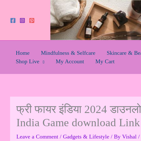
Skip
to
content
Home
Mindfulness & Selfcare
Skincare & Be
Shop Live
My Account
My Cart
फ्री फायर इंडिया 2024 डाउनलो
India Game download Link
Leave a Comment
/
Gadgets & Lifestyle
/ By
Vishal
/