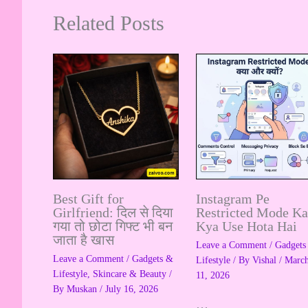
Related Posts
Best Gift for
Instagram Pe
Girlfriend: दिल से दिया
Restricted Mode Ka
गया तो छोटा गिफ्ट भी बन
Kya Use Hota Hai
जाता है खास
Leave a Comment
/
Gadgets
Leave a Comment
/
Gadgets &
Lifestyle
/ By
Vishal
/
Marc
Lifestyle
,
Skincare & Beauty
/
11, 2026
By
Muskan
/
July 16, 2026
…