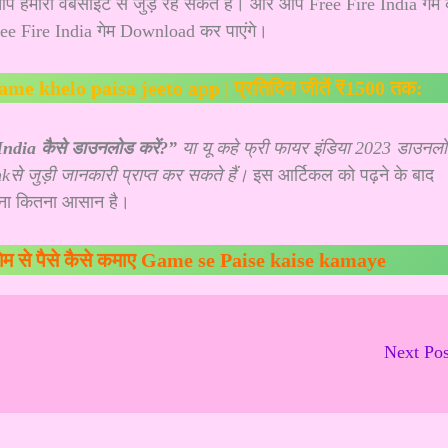
हमारी वेबसाइट से जुड़े रह सकते हैं। और आप Free Fire India गेम 
ree Fire India गेम Download कर पाएंगे।
| game khelo paisa jeeto app | प्रतिदिन जीतें ₹1500 तक:
India कैसे डाउनलोड करें?”
या यू कहे फ्री फायर इंडिया 2023 डाउनल
े जुड़ी जानकारी प्राप्त कर सकते हैं।
इस आर्टिकल को पढ़ने के बाद
रना कितना आसान है।
म से पैसे कैसे कमाए Game se Paise kaise kamaye
Next Po