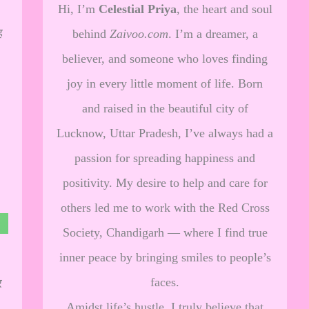
Hi, I’m
Celestial Priya
, the heart and soul
ह
behind
Zaivoo.com
. I’m a dreamer, a
believer, and someone who loves finding
joy in every little moment of life. Born
and raised in the beautiful city of
Lucknow, Uttar Pradesh, I’ve always had a
passion for spreading happiness and
positivity. My desire to help and care for
others led me to work with the Red Cross
Society, Chandigarh — where I find true
inner peace by bringing smiles to people’s
faces.
र
Amidst life’s hustle, I truly believe that