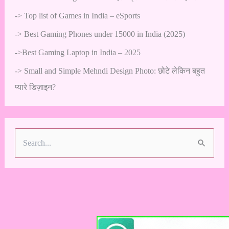
->
Top list of Games in India – eSports
->
Best Gaming Phones under 15000 in India (2025)
->
Best Gaming Laptop in India – 2025
->
Small and Simple Mehndi Design Photo: छोटे लेकिन बहुत
प्यारे डिज़ाइन?
S
e
a
r
c
h