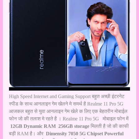
High Speed Internet and Gaming Support बहुत अच्छी इंटरनेट
स्पीड के साथ आनलाइन गेम खेलने मे समर्थ है Realme 11 Pro 5G
आजकल बहुत से युवा आनलाइन गेम खेले क लिए एक बेहतरीन मोबाईल
फोन जो की तलाश मे रहते है । Realme 11 Pro 5G मोबाइल फोन में
12GB Dynamic RAM 256GB storage
मिलती है जो की काफी
बड़ी RAM है। और
Dimensity 7050 5G Chipset Powerful