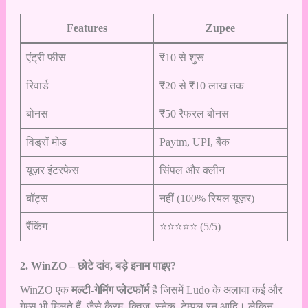
Features
Zupee
एंट्री फीस
₹10 से शुरू
रिवार्ड
₹20 से ₹10 लाख तक
बोनस
₹50 रैफरल बोनस
विड्रॉ मोड
Paytm, UPI, बैंक
यूज़र इंटरफेस
सिंपल और क्लीन
बॉट्स
नहीं (100% रियल यूज़र)
रैंकिंग
⭐⭐⭐⭐⭐ (5/5)
2. WinZO – छोटे दांव, बड़े इनाम
पाइए?
WinZO एक
मल्टी-गेमिंग प्लेटफॉर्म
है जिसमें Ludo के अलावा कई और
गेम्स भी मिलते हैं, जैसे कैरम, क्विज़, स्नेक, टेम्पल रन आदि। लेकिन