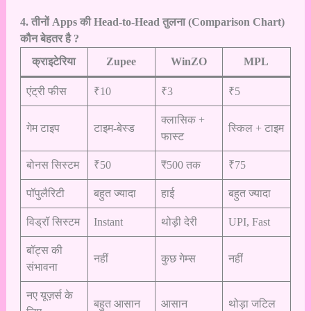
4. तीनों Apps की Head-to-Head तुलना (Comparison Chart)
कौन बेहतर है ?
क्राइटेरिया
Zupee
WinZO
MPL
एंट्री फीस
₹10
₹3
₹5
क्लासिक +
गेम टाइप
टाइम-बेस्ड
स्किल + टाइम
फास्ट
बोनस सिस्टम
₹50
₹500 तक
₹75
पॉपुलैरिटी
बहुत ज्यादा
हाई
बहुत ज्यादा
विड्रॉ सिस्टम
Instant
थोड़ी देरी
UPI, Fast
बॉट्स की
नहीं
कुछ गेम्स
नहीं
संभावना
नए यूज़र्स के
बहुत आसान
आसान
थोड़ा जटिल