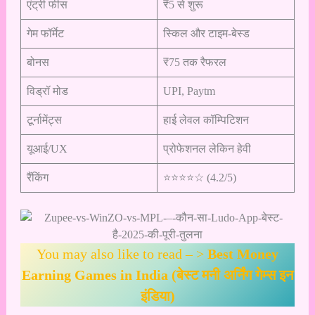
एंट्री फीस
₹5 से शुरू
गेम फॉर्मेट
स्किल और टाइम-बेस्ड
बोनस
₹75 तक रैफरल
विड्रॉ मोड
UPI, Paytm
टूर्नामेंट्स
हाई लेवल कॉम्पिटिशन
यूआई/UX
प्रोफेशनल लेकिन हेवी
रैंकिंग
⭐⭐⭐⭐☆ (4.2/5)
You may also like to read – >
Best Money
Earning Games in India (बेस्ट मनी अर्निंग गेम्स इन
इंडिया)