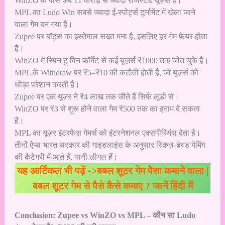
WinZO के पास अब 11 करोड़ से ज्यादा रजिस्टर्ड यूज़र्स हैं।
MPL का Ludo Win सबसे ज्यादा ई-स्पोर्ट्स टूर्नामेंट में खेला जाने
वाला गेम बन गया है।
Zupee पर बॉट्स का इस्तेमाल सख्त मना है, इसलिए हर गेम फेयर होता
है।
WinZO में स्पिन टु विन फॉर्मेट से कई यूज़र्स ₹1000 तक जीत चुके हैं।
MPL के Withdraw पर ₹5–₹10 की कटौती होती है, जो यूज़र्स को
थोड़ा परेशान करती है।
Zupee पर एक यूज़र ने ₹4 लाख तक जीते हैं सिर्फ लूडो से।
WinZO पर ₹3 से शुरू होने वाला गेम ₹500 तक का इनाम दे सकता
है।
MPL का यूज़र इंटरफेस गेमर्स को इंटरनेशनल एक्सपीरियंस देता है।
तीनों ऐप्स भारत सरकार की गाइडलाइंस के अनुसार स्किल-बेस्ड गेमिंग
की कैटेगरी में आते हैं, यानी लीगल हैं।
यह आर्टिकल भी पढ़ें ->
बबल शूटर गेम पैसा कमाने वाला |
बबल शूटर गेम से पैसे कैसे कमाए ? जानें हिंदी में
Conclusion: Zupee vs WinZO vs MPL – कौन सा Ludo