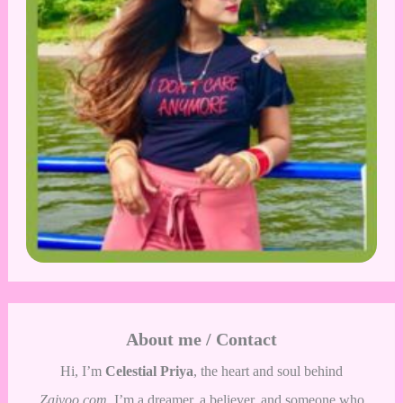
About me / Contact
Hi, I’m
Celestial Priya
, the heart and soul behind
Zaivoo.com
. I’m a dreamer, a believer, and someone who