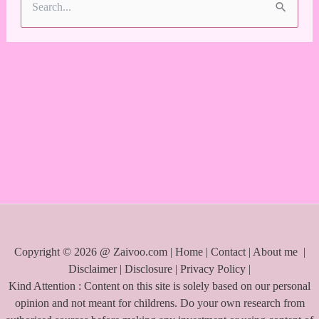
S
e
a
r
c
h
f
o
r
:
Copyright © 2026 @ Zaivoo.com |
Home
|
Contact
|
About me
|
Disclaimer
|
Disclosure
|
Privacy Policy
|
Kind Attention : Content on this site is solely based on our personal
opinion and not meant for childrens. Do your own research from