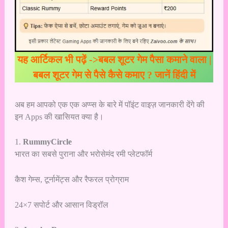
यह आर्टिकल भी पढ़ें ->
बबल शूटर गेम पैसा कमाने वाला |
बबल शूटर गेम से पैसे कैसे कमाए ? जानें हिंदी में
अब हम आपको एक एक अप्प्स के बारे में पॉइंट वाइज़ जानकारी देंगे की
इन Apps की खासियत क्या है।
1.
RummyCircle
भारत का सबसे पुराना और भरोसेमंद रमी प्लेटफॉर्म
कैश गेम्स, टूर्नामेंट्स और रैफरल प्रोग्राम
24×7 सपोर्ट और आसान विड्रॉल