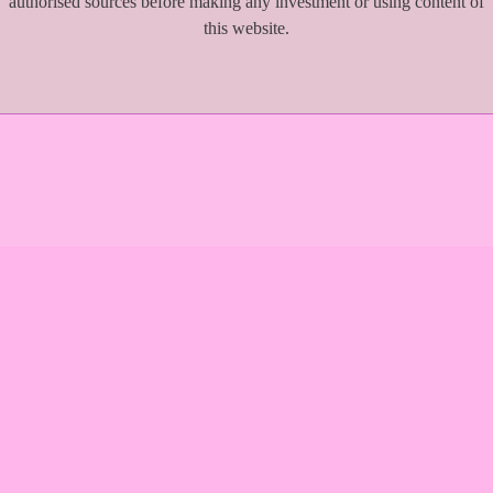
authorised sources before making any investment or using content of
this website.