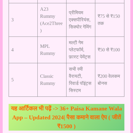
A23
प्रीमियम
Rummy
₹75 से ₹150
3
एक्सपीरियंस,
(Ace2Three
तक
सिक्योर गेमिंग
)
मल्टी गेम
MPL
4
प्लेटफॉर्म,
₹50 से ₹100
Rummy
फ़ास्ट पेमेंट्स
सभी रमी
Classic
वैरायटी,
₹200 वेलकम
5
Rummy
रिवार्ड पॉइंट्स
बोनस
सिस्टम
यह आर्टिकल भी पढ़ें ->
36+ Paisa Kamane Wala
App – Updated 2024| पैसा कमाने वाला ऐप ( जीतें
₹1500 )