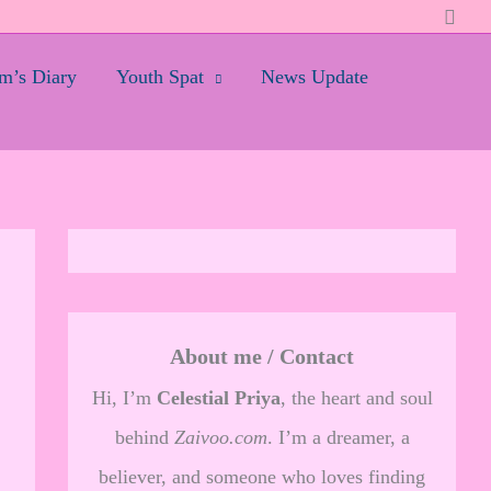
Searc
’s Diary
Youth Spat
News Update
About me / Contact
Hi, I’m
Celestial Priya
, the heart and soul
behind
Zaivoo.com
. I’m a dreamer, a
believer, and someone who loves finding