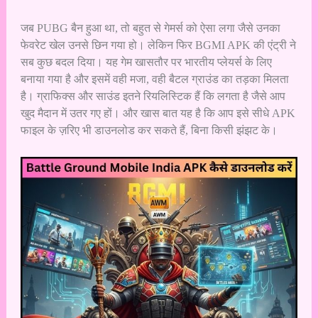
जब PUBG बैन हुआ था, तो बहुत से गेमर्स को ऐसा लगा जैसे उनका
फेवरेट खेल उनसे छिन गया हो। लेकिन फिर BGMI APK की एंट्री ने
सब कुछ बदल दिया। यह गेम खासतौर पर भारतीय प्लेयर्स के लिए
बनाया गया है और इसमें वही मजा, वही बैटल ग्राउंड का तड़का मिलता
है। ग्राफिक्स और साउंड इतने रियलिस्टिक हैं कि लगता है जैसे आप
खुद मैदान में उतर गए हों। और खास बात यह है कि आप इसे सीधे APK
फाइल के ज़रिए भी डाउनलोड कर सकते हैं, बिना किसी झंझट के।