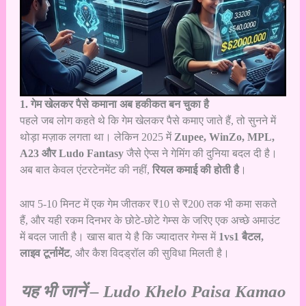
1. गेम खेलकर पैसे कमाना अब हकीकत बन चुका है
पहले जब लोग कहते थे कि गेम खेलकर पैसे कमाए जाते हैं, तो सुनने में
थोड़ा मज़ाक लगता था। लेकिन 2025 में
Zupee, WinZo, MPL,
A23 और Ludo Fantasy
जैसे ऐप्स ने गेमिंग की दुनिया बदल दी है।
अब बात केवल एंटरटेनमेंट की नहीं,
रियल कमाई की होती है
।
आप 5-10 मिनट में एक गेम जीतकर ₹10 से ₹200 तक भी कमा सकते
हैं, और यही रकम दिनभर के छोटे-छोटे गेम्स के जरिए एक अच्छे अमाउंट
में बदल जाती है। खास बात ये है कि ज्यादातर गेम्स में
1vs1 बैटल,
लाइव टूर्नामेंट
, और कैश विदड्रॉल की सुविधा मिलती है।
यह भी जानें –
Ludo Khelo Paisa Kamao