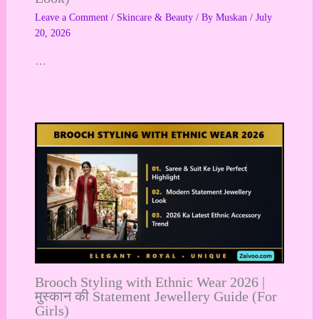
Leave a Comment
/
Skincare & Beauty
/ By
Muskan
/
July
20, 2026
…
Brooch Styling with Ethnic Wear 2026 |
मुस्कान की Statement Jewellery Guide (For
Girls)