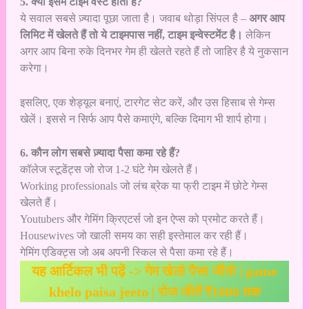
5. क्या इसमें टाइम वेस्ट होता है?
ये सवाल सबसे ज़्यादा पूछा जाता है। जवाब थोड़ा सिंपल है –
अगर आप
लिमिट में खेलते हैं तो ये टाइमपास नहीं, टाइम इन्वेस्टमेंट है।
लेकिन
अगर आप बिना रुके दिनभर गेम ही खेलते रहते हैं तो जाहिर है ये नुकसान
करेगा।
इसलिए, एक शेड्यूल बनाएं, टारगेट सेट करें, और उस हिसाब से गेम्स
खेलें। इससे न सिर्फ आप पैसे कमाएंगे, बल्कि दिमाग भी शार्प होगा।
6. कौन लोग सबसे ज़्यादा पैसा कमा रहे हैं?
कॉलेज स्टूडेंट्स जो रोज 1-2 घंटे गेम खेलते हैं।
Working professionals जो लंच ब्रेक या फ्री टाइम में छोटे गेम्स
खेलते हैं।
Youtubers और गेमिंग क्रिएटर्स जो इन ऐप्स को प्रमोट करते हैं।
Housewives जो खाली समय का सही इस्तेमाल कर रही हैं।
गेमिंग एडिक्ट्स जो अब अपनी स्किल से पैसा कमा रहे हैं।
यह आर्टिकल भी पढ़ें ->
गेम खेलो पैसा जीतो | game
khelo paisa jeeto | रोज जीतें ₹1000 तक