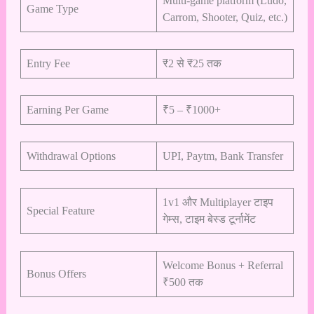
Multi-game platform (Ludo,
Game Type
Carrom, Shooter, Quiz, etc.)
Entry Fee
₹2 से ₹25 तक
Earning Per Game
₹5 – ₹1000+
Withdrawal Options
UPI, Paytm, Bank Transfer
1v1 और Multiplayer टाइप
Special Feature
गेम्स, टाइम बेस्ड टूर्नामेंट
Welcome Bonus + Referral
Bonus Offers
₹500 तक