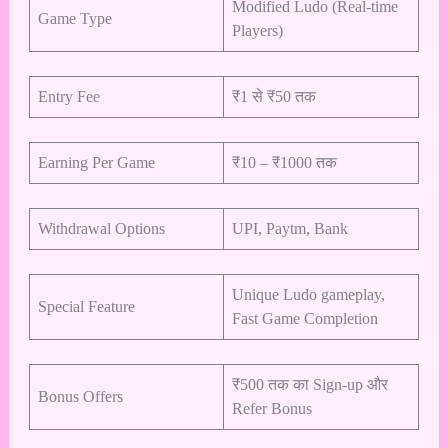
Modified Ludo (Real-time
Game Type
Players)
Entry Fee
₹1 से ₹50 तक
Earning Per Game
₹10 – ₹1000 तक
Withdrawal Options
UPI, Paytm, Bank
Unique Ludo gameplay,
Special Feature
Fast Game Completion
₹500 तक का Sign-up और
Bonus Offers
Refer Bonus