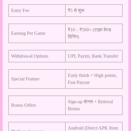
Entry Fee
₹5 से शुरू
₹10 – ₹500+ (टाइम बेस्ड
Earning Per Game
विनिंग)
Withdrawal Options
UPI, Paytm, Bank Transfer
Early finish = High points,
Special Feature
Fast Payout
Sign-up बोनस + Referral
Bonus Offers
Bonus
Android (Direct APK from