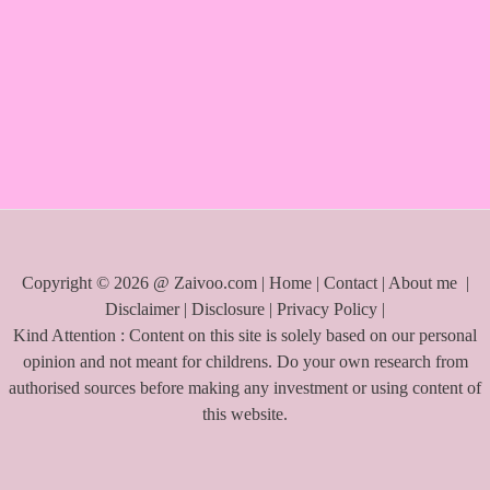
r
c
h
f
o
r
:
Copyright © 2026 @ Zaivoo.com |
Home
|
Contact
|
About me
|
Disclaimer
|
Disclosure
|
Privacy Policy
|
Kind Attention : Content on this site is solely based on our personal
opinion and not meant for childrens. Do your own research from
authorised sources before making any investment or using content of
this website.