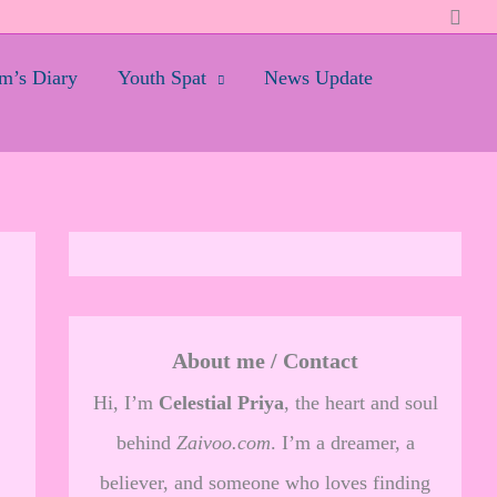
Searc
’s Diary
Youth Spat
News Update
About me / Contact
Hi, I’m
Celestial Priya
, the heart and soul
behind
Zaivoo.com
. I’m a dreamer, a
believer, and someone who loves finding