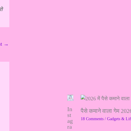
ते
st
→
In
पैसे कमाने वाला गेम 2
st
18 Comments
/
Gadgets & Lif
ag
ra