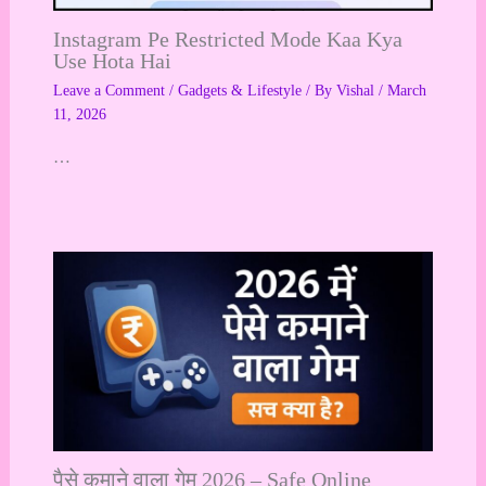
Instagram Pe Restricted Mode Kaa Kya
Use Hota Hai
Leave a Comment
/
Gadgets & Lifestyle
/ By
Vishal
/
March
11, 2026
…
पैसे कमाने वाला गेम 2026 – Safe Online