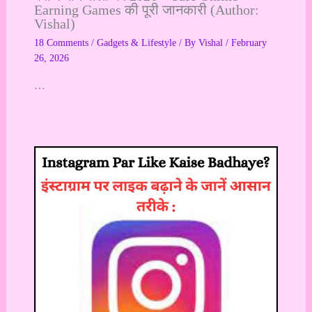
Earning Games की पूरी जानकारी (Author:
Vishal)
18 Comments
/
Gadgets & Lifestyle
/ By
Vishal
/
February
26, 2026
…