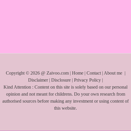
r
c
h
f
o
r
:
Copyright © 2026 @ Zaivoo.com |
Home
|
Contact
|
About me
|
Disclaimer
|
Disclosure
|
Privacy Policy
|
Kind Attention : Content on this site is solely based on our personal
opinion and not meant for childrens. Do your own research from
authorised sources before making any investment or using content of
this website.