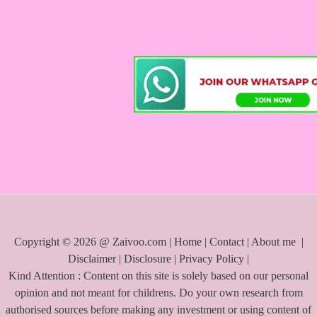
a
r
c
h
f
o
r
:
Copyright © 2026 @ Zaivoo.com |
Home
|
Contact
|
About me
|
Disclaimer
|
Disclosure
|
Privacy Policy
|
Kind Attention : Content on this site is solely based on our personal
opinion and not meant for childrens. Do your own research from
authorised sources before making any investment or using content of