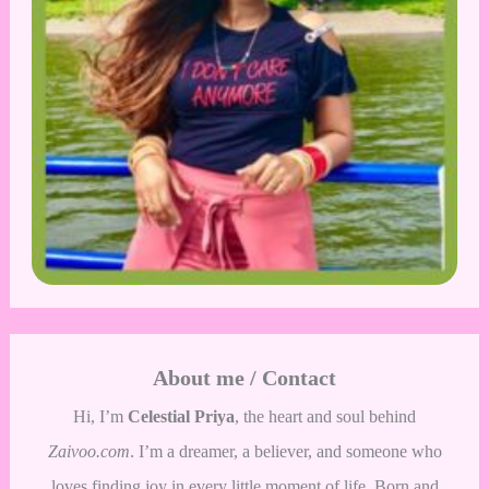
About me / Contact
Hi, I’m
Celestial Priya
, the heart and soul behind
Zaivoo.com
. I’m a dreamer, a believer, and someone who
loves finding joy in every little moment of life. Born and