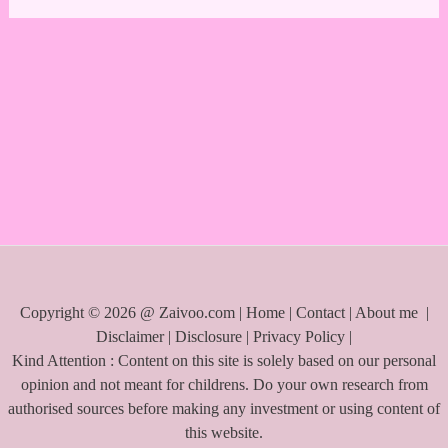
e
a
r
c
h
f
o
r
:
Copyright © 2026 @ Zaivoo.com |
Home
|
Contact
|
About me
|
Disclaimer
|
Disclosure
|
Privacy Policy
|
Kind Attention : Content on this site is solely based on our personal
opinion and not meant for childrens. Do your own research from
authorised sources before making any investment or using content of
this website.