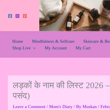
Skip
to
content
Home
Mindfulness & Selfcare
Skincare & Be
Shop Live
My Account
My Cart
लड़कों के नाम की लिस्ट 2026 –
पसंद)
Leave a Comment
/
Mom's Diary
/ By
Muskan
/
Febr