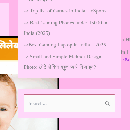
->
Top list of Games in India – eSports
->
Best Gaming Phones under 15000 in
India (2025)
->
Best Gaming Laptop in India – 2025
Prisha Name Meaning in Hi
->
Small and Simple Mehndi Design
Leave a Comment
/
Mom's Diary
/ B
Photo: छोटे लेकिन बहुत प्यारे डिज़ाइन?
…
S
e
a