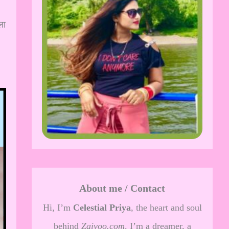
ला
About me / Contact
Hi, I’m
Celestial Priya
, the heart and soul
behind
Zaivoo.com
. I’m a dreamer, a