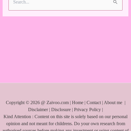
S
e
a
r
c
h
f
o
r
:
Copyright © 2026 @ Zaivoo.com |
Home
|
Contact
|
About me
|
Disclaimer
|
Disclosure
|
Privacy Policy
|
Kind Attention : Content on this site is solely based on our personal
opinion and not meant for childrens. Do your own research from
authorised sources before making any investment or using content of