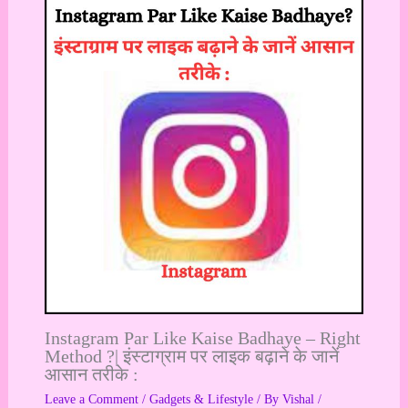
Instagram Par Like Kaise Badhaye – Right
Method ?| इंस्टाग्राम पर लाइक बढ़ाने के जानें
आसान तरीके :
Leave a Comment
/
Gadgets & Lifestyle
/ By
Vishal
/