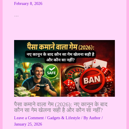
February 8, 2026
…
पैसा कमाने वाला गेम (2026): नए कानून के बाद
कौन सा गेम खेलना सही है और कौन सा नहीं?
Leave a Comment
/
Gadgets & Lifestyle
/ By
Author
/
January 25, 2026