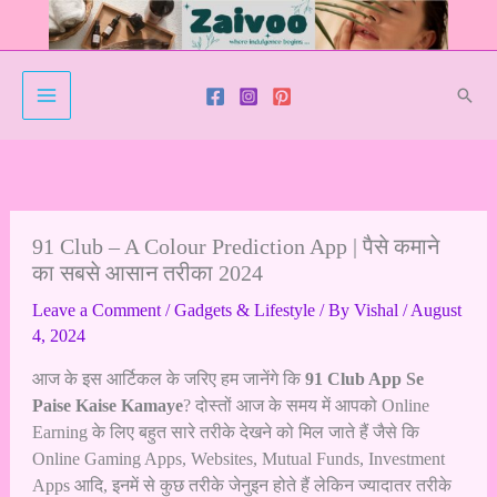
Skip
to
content
Sear
91 Club – A Colour Prediction App | पैसे कमाने
का सबसे आसान तरीका 2024
Leave a Comment
/
Gadgets & Lifestyle
/ By
Vishal
/
August
4, 2024
आज के इस आर्टिकल के जरिए हम जानेंगे कि
91 Club App Se
Paise Kaise Kamaye
? दोस्तों आज के समय में आपको Online
Earning के लिए बहुत सारे तरीके देखने को मिल जाते हैं जैसे कि
Online Gaming Apps, Websites, Mutual Funds, Investment
Apps आदि, इनमें से कुछ तरीके जेनुइन होते हैं लेकिन ज्यादातर तरीके