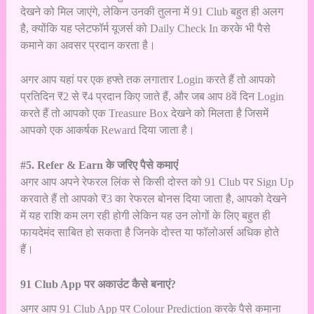
देखने को मिल जाएंगे, लेकिन उनकी तुलना में 91 Club बहुत ही अलग
है, क्योंकि यह प्लेटफॉर्म यूजर्स को Daily Check In करके भी पैसे
कमाने का अवसर प्रदान करता है।
अगर आप यहां पर एक हफ्ते तक लगातार Login करते हैं तो आपको
प्रतिदिन ₹2 से ₹4 प्रदान किए जाते हैं, और जब आप 8वें दिन Login
करते हैं तो आपको एक Treasure Box देखने को मिलता है जिसमें
आपको एक आकर्षक Reward दिया जाता है।
#5. Refer & Earn
के
जरिए
पैसे
कमाएं
अगर आप अपने रेफरल लिंक से किसी दोस्त को 91 Club पर Sign Up
करवाते हैं तो आपको ₹3 का रेफरल बोनस दिया जाता है, आपको देखने
में यह राशि कम लग रही होगी लेकिन यह उन लोगों के लिए बहुत ही
फायदेमंद साबित हो सकता है जिनके दोस्त या फॉलोअर्स अधिक होते
हैं।
91 Club App
पर
अकाउंट
कैसे
बनाएं
?
अगर आप 91 Club App पर Colour Prediction करके पैसे कमाना