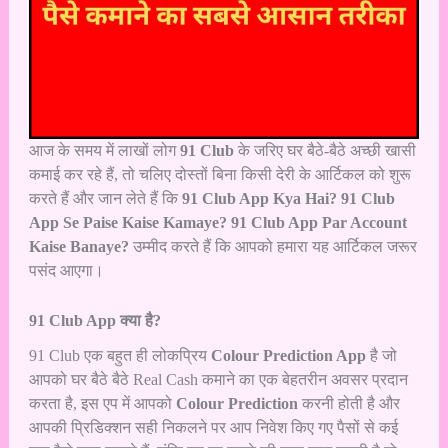
आज के समय में लाखों लोग
91 Club
के जरिए घर बैठे-बैठे अच्छी खासी
कमाई कर रहे हैं, तो चलिए दोस्तों बिना किसी देरी के आर्टिकल को शुरू
करते हैं और जान लेते हैं कि
91 Club App Kya Hai? 91 Club
App Se Paise Kaise Kamaye? 91 Club App Par Account
Kaise Banaye?
उम्मीद करते हैं कि आपको हमारा यह आर्टिकल जरूर
पसंद आएगा।
91 Club App
क्या
है
?
91 Club एक बहुत ही लोकप्रिय
Colour Prediction App
है जो
आपको घर बैठे बैठे Real Cash कमाने का एक बेहतरीन अवसर प्रदान
करता है, इस एप में आपको
Colour Prediction
करनी होती है और
आपकी प्रिडिक्शन सही निकलने पर आप निवेश किए गए पैसों से कई