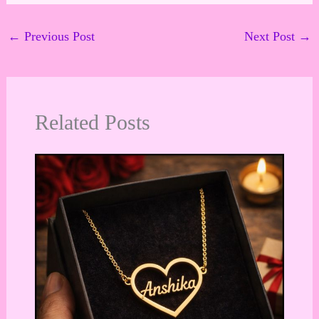
←
Previous Post
Next Post
→
Related Posts