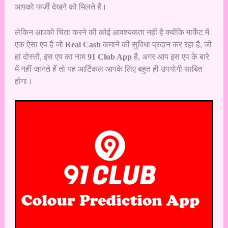
आपको फर्जी देखने को मिलते हैं।
लेकिन आपको चिंता करने की कोई आवश्यकता नहीं है क्योंकि मार्केट में
एक ऐसा एप है जो
Real Cash
कमाने की सुविधा प्रदान कर रहा है, जी
हां दोस्तों, इस एप का नाम
91 Club App
है, अगर आप इस एप के बारे
में नहीं जानते हैं तो यह आर्टिकल आपके लिए बहुत ही उपयोगी साबित
होगा।