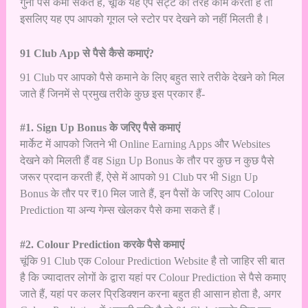
गुना पैसे कमा सकते हैं, चूंकि यह एप सट्टे की तरह काम करती है तो
इसलिए यह एप आपको गूगल प्ले स्टोर पर देखने को नहीं मिलती है।
91 Club App
से
पैसे
कैसे
कमाएं
?
91 Club पर आपको पैसे कमाने के लिए बहुत सारे तरीके देखने को मिल
जाते हैं जिनमें से प्रमुख तरीके कुछ इस प्रकार हैं-
#1. Sign Up Bonus
के
जरिए
पैसे
कमाएं
मार्केट में आपको जितने भी Online Earning Apps और Websites
देखने को मिलती हैं वह Sign Up Bonus के तौर पर कुछ न कुछ पैसे
जरूर प्रदान करती हैं, ऐसे में आपको 91 Club पर भी Sign Up
Bonus के तौर पर ₹10 मिल जाते हैं, इन पैसों के जरिए आप Colour
Prediction या अन्य गेम्स खेलकर पैसे कमा सकते हैं।
#2. Colour Prediction
करके
पैसे
कमाएं
चूंकि 91 Club एक Colour Prediction Website है तो जाहिर सी बात
है कि ज्यादातर लोगों के द्वारा यहां पर Colour Prediction से पैसे कमाए
जाते हैं, यहां पर कलर प्रिडिक्शन करना बहुत ही आसान होता है, अगर