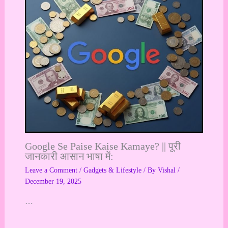
Google Se Paise Kaise Kamaye? || पूरी
जानकारी आसान भाषा में:
Leave a Comment
/
Gadgets & Lifestyle
/ By
Vishal
/
December 19, 2025
…