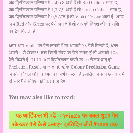
जब प्रिडिक्शन परिणाम में 2,4,6,8 आते हैं तो Red Colour आता है,
जब प्रिडिक्शन परिणाम में 1,3,7,9 आते हैं तो Green Colour आता है,
जब प्रिडिक्शन परिणाम में 0,5 आते हैं तो Violet Colour आता है, अगर
आप Red और Green पर पैसे लगाते हैं तो आपको निवेश की गई राशि
का 2× मिलता है।
अगर आप Violet पर पैसे लगाते हैं तो आपको 5× पैसे मिलते हैं, अगर
आपने 1 से लेकर 9 तक किसी नंबर पर पैसे लगाए हैं तो आपको 10×
पैसे मिलते हैं, 91 Club में प्रिडिक्शन करने के 10 सेकंड बाद ही
Prediction Result आ जाता है, चूंकि
Colour Prediction Game
आपके कौशल और किस्मत पर निर्भर करता है इसलिए आपको एक बार में
ही सारे पैसे निवेश नहीं करने चाहिए।
You may also like to read:
यह आर्टिकल भी पढ़ें ->
WinZo पर बबल शूटर गेम
खेलकर पैसे कैसे कमाए? प्रतिदिन जीतें ₹1000 तक :