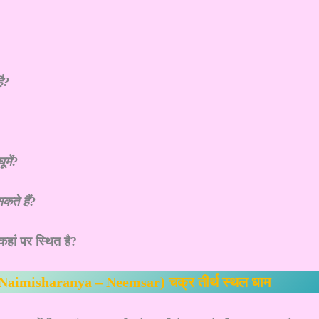
ै?
ूमें?
कते हैं?
कहां पर स्थित है?
य (Naimisharanya – Neemsar) चक्र तीर्थ स्थल धाम