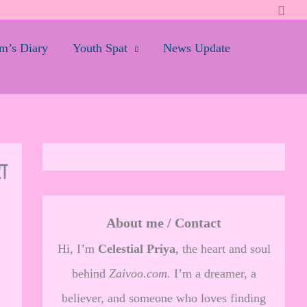
Searc
’s Diary
Youth Spat
News Update
ा
About me / Contact
Hi, I’m
Celestial Priya
, the heart and soul
behind
Zaivoo.com
. I’m a dreamer, a
believer, and someone who loves finding